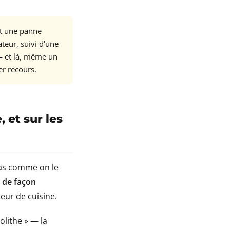
nt une panne
teur, suivi d'une
— et là, même un
er recours.
, et sur les
pas comme on le
s
de façon
teur de cuisine.
olithe » — la