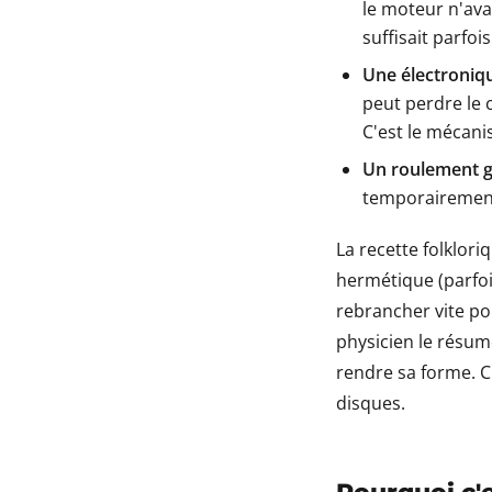
le moteur n'avai
suffisait parfoi
Une électroniq
peut perdre le 
C'est le mécanis
Un roulement g
temporairement
La recette folklori
hermétique (parfoi
rebrancher vite pou
physicien le résume
rendre sa forme. C
disques.