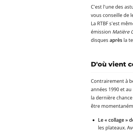
C'est l'une des ast
vous conseille de l
La RTBF s'est mêm
émission
Matière 
disques
après
la t
D'où vient 
Contrairement à be
années 1990 et au 
la dernière chance
être momentanémen
Le « collage » de
les plateaux. Av