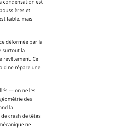
la condensation est
 poussières et
est faible, mais
ce déformée par la
 surtout la
 le revêtement. Ce
oid ne répare une
lés — on ne les
 géométrie des
and la
 de crash de têtes
a mécanique ne