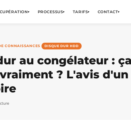
CUPÉRATION
PROCESSUS
TARIFS
CONTACT
▾
▾
▾
▾
DE CONNAISSANCES
DISQUE DUR HDD
ur au congélateur : ç
vraiment ? L'avis d'un
ire
ecture