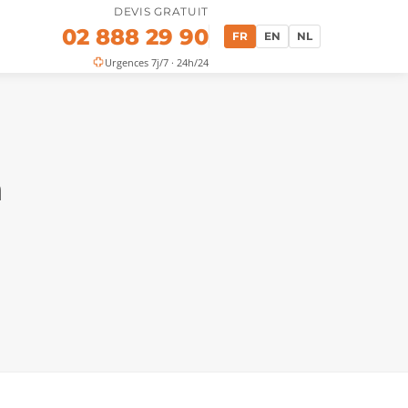
DEVIS GRATUIT
02 888 29 90
FR
EN
NL
Urgences 7j/7 · 24h/24
a