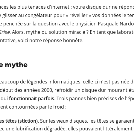
uces les plus tenaces d'internet : votre disque dur ne répon
e glisser au congélateur pour « réveiller » vos données le te
e penchée sur la question avec le physicien Pasquale Nard
Grise
. Alors, mythe ou solution miracle ? En tant que laborat
entative, voici notre réponse honnête.
ce mythe
aucoup de légendes informatiques, celle-ci n'est pas née de
début des années 2000, refroidir un disque dur mourant ét
 qui
fonctionnait parfois
. Trois pannes bien précises de l'
t contournées par le froid :
s têtes (stiction).
Sur les vieux disques, les têtes se garaie
ec une lubrification dégradée, elles pouvaient littéralement c