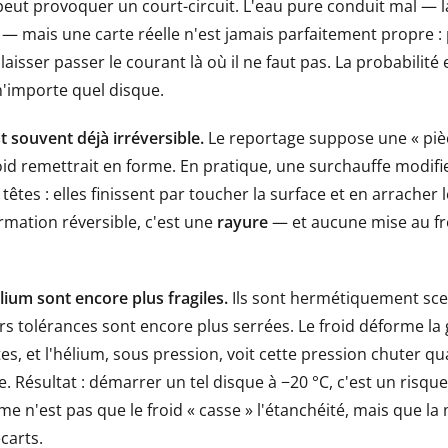
eut provoquer un court-circuit. L'eau pure conduit mal — 
e — mais une carte réelle n'est jamais parfaitement propre :
laisser passer le courant là où il ne faut pas. La probabilité 
 n'importe quel disque.
t souvent déjà irréversible.
Le reportage suppose une « piè
oid remettrait en forme. En pratique, une surchauffe modifie
têtes : elles finissent par toucher la surface et en arracher
rmation réversible, c'est une
rayure
— et aucune mise au fr
lium sont encore plus fragiles.
Ils sont hermétiquement scel
rs tolérances sont encore plus serrées. Le froid déforme la
s, et l'hélium, sous pression, voit cette pression chuter qu
 Résultat : démarrer un tel disque à −20 °C, c'est un risque
e n'est pas que le froid « casse » l'étanchéité, mais que l
carts.