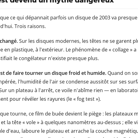
est devenu un mythe dangereux
 que ce qui dépannait parfois un disque de 2003 va presq
'hui. Trois raisons.
 changé.
Sur les disques modernes, les têtes ne se garent pl
 en plastique, à l'extérieur. Le phénomène de « collage » 
stifiait le congélateur n'existe presque plus.
'est de faire tourner un disque froid et humide.
Quand on sor
pérée, l'humidité de l'air se condense aussitôt sur ses surf
ur un plateau à l'arrêt, ce voile n'abîme rien — en laborato
 pour révéler les rayures (le « fog test »).
sque tourne, ce film de buée devient le piège : les plateaux
t la tête « vole » à quelques nanomètres au-dessus ; elle vi
cule d'eau, laboure le plateau et arrache la couche magnéti