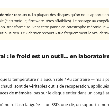
 dernier recours ».
La plupart des disques qu'on nous apporte o
e (électronique, firmware, têtes affaiblies). Le passage au congéla
ion, transforme souvent cette panne en catastrophe mécanique 
ut plus rien. Le « dernier recours » tue fréquemment le vrai derni
ai : le froid est un outil… en laboratoire
e que la température n'a aucun rôle ? Au contraire — mais 
 le chaud) sont de véritables outils de récupération, appliqué
 puces de mémoire
, pas sur le disque entier dans un congéla
mémoire flash fatiguée — un SSD, une clé, un support « mon