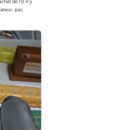
chet de riz n'y
lateur, pas