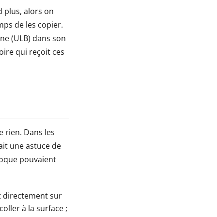
d plus, alors on
mps de les copier.
one (ULB) dans son
oire qui reçoit ces
 rien. Dans les
ait une astuce de
époque pouvaient
nt directement sur
oller à la surface ;