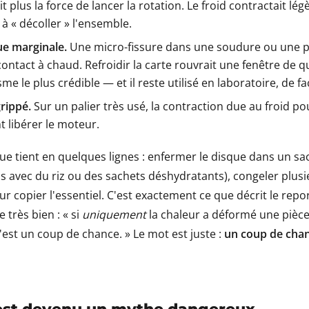
t plus la force de lancer la rotation. Le froid contractait lé
s à « décoller » l'ensemble.
ue marginale.
Une micro-fissure dans une soudure ou une 
contact à chaud. Refroidir la carte rouvrait une fenêtre de 
me le plus crédible — et il reste utilisé en laboratoire, de f
rippé.
Sur un palier très usé, la contraction due au froid po
 libérer le moteur.
que tient en quelques lignes : enfermer le disque dans un sa
s avec du riz ou des sachets déshydratants), congeler plusi
r copier l'essentiel. C'est exactement ce que décrit le repo
 très bien : « si
uniquement
la chaleur a déformé une pièce, 
'est un coup de chance. » Le mot est juste :
un coup de cha