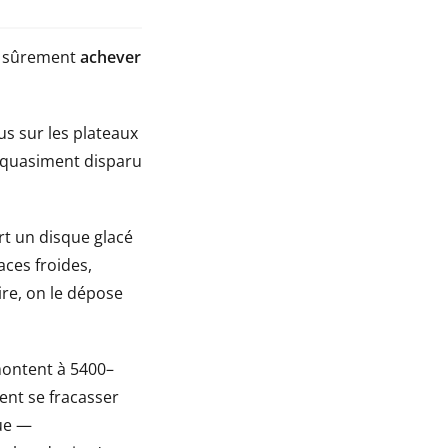
ue sûrement
achever
us sur les plateaux
a quasiment disparu
t un disque glacé
aces froides,
ire, on le dépose
 montent à 5400–
ent se fracasser
que —