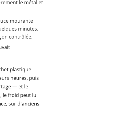
gèrement le métal et
puce mourante
quelques minutes.
açon contrôlée.
uvait
chet plastique
eurs heures, puis
rtage — et le
le froid peut lui
nce
, sur d'
anciens