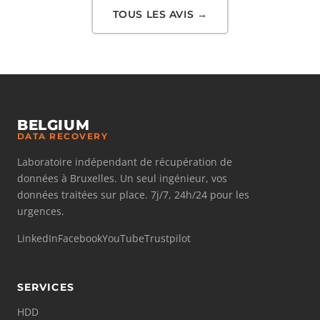
TOUS LES AVIS →
BELGIUM
DATA RECOVERY
Laboratoire indépendant de récupération de
données à Bruxelles. Un seul ingénieur, vos
données traitées sur place. 7j/7, 24h/24 pour les
urgences.
LinkedIn
Facebook
YouTube
Trustpilot
SERVICES
HDD