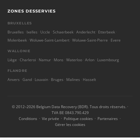
ZONES DESSERVIES
BRUXELLES
Bruxelles
Ixelles
Uccle
Schaerbeek
Anderlecht
Etterbeek
Molenbeek
Woluwe-Saint-Lambert
Woluwe-Saint-Pierre
Evere
WALLONIE
Liège
Charleroi
Namur
Mons
Waterloo
Arlon
Luxembourg
FLANDRE
Anvers
Gand
Louvain
Bruges
Malines
Hasselt
© 2012–2026 Belgium Data Recovery (BDR). Tous droits réservés. ·
TVA BE 0843.790.429
Conditions
·
Vie privée
·
Politique cookies
·
Partenaires
·
Gérer les cookies