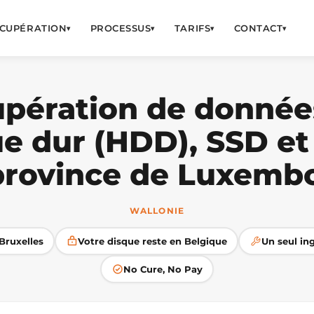
CUPÉRATION
PROCESSUS
TARIFS
CONTACT
▾
▾
▾
▾
pération de donnée
ue dur (HDD), SSD et
province de Luxemb
WALLONIE
Bruxelles
Votre disque reste en Belgique
Un seul ing
No Cure, No Pay