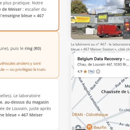
 le plus pratique. Notre
e de Meiser
: escalier du
l'
enseigne bleue « 467
Le bâtiment au n° 467 : le laboratoi
ne), puis le
ring (R0)
bleue « 467 Meiser Station », côté c
 véhicules anciens y sont
le — ou privilégiez le train.
Chaussée de L
lles). Le laboratoire
ge
,
au-dessus du magasin
sée de Louvain, juste après
En cli
gne bleue « 467 Meiser