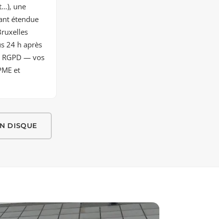
t…), une
tant étendue
Bruxelles
us 24 h après
au RGPD — vos
PME et
N DISQUE