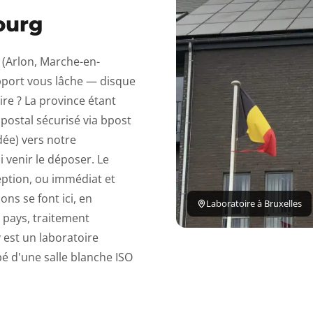
ourg
(Arlon, Marche-en-
port vous lâche — disque
e ? La province étant
 postal sécurisé via bpost
ée) vers notre
i venir le déposer. Le
ception, ou immédiat et
ons se font ici, en
Laboratoire à Bruxelles
 pays, traitement
est un laboratoire
é d'une salle blanche ISO