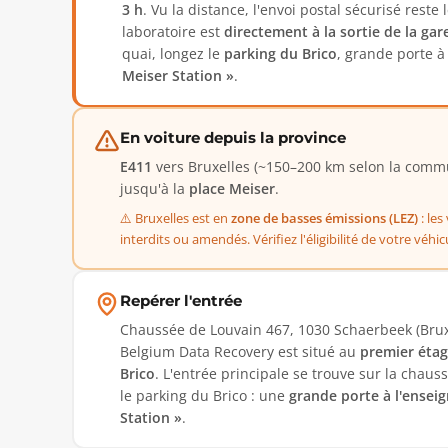
3 h
. Vu la distance, l'envoi postal sécurisé reste
laboratoire est
directement à la sortie de la gar
quai, longez le
parking du Brico
, grande porte à 
Meiser Station »
.
En voiture depuis la province
E411
vers Bruxelles (~150–200 km selon la commu
jusqu'à la
place Meiser
.
⚠️ Bruxelles est en
zone de basses émissions (LEZ)
: les
interdits ou amendés. Vérifiez l'éligibilité de votre véhicu
Repérer l'entrée
Chaussée de Louvain 467, 1030 Schaerbeek (Bruxe
Belgium Data Recovery est situé au
premier éta
Brico
. L'entrée principale se trouve sur la chaus
le parking du Brico : une
grande porte à l'ensei
Station »
.