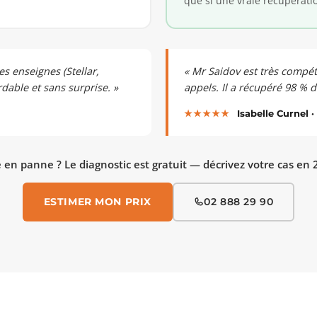
que si une vraie récupérati
es enseignes (Stellar,
« Mr Saidov est très compét
dable et sans surprise. »
appels. Il a récupéré 98 %
★★★★★
Isabelle Curnel ·
 en panne ? Le diagnostic est gratuit — décrivez votre cas en 
ESTIMER MON PRIX
02 888 29 90