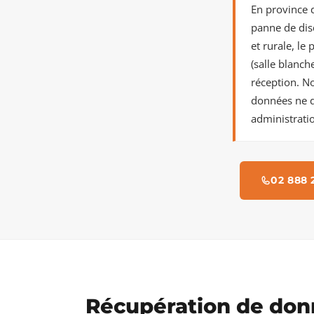
En province 
panne de dis
et rurale, le
(salle blanch
réception. N
données ne q
administratio
02 888 
Récupération de do