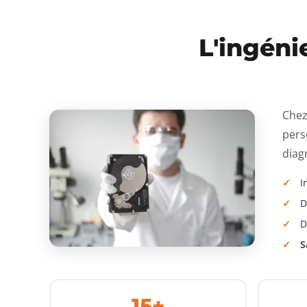
L'ingéni
Chez
pers
diagn
I
D
D
S
15+