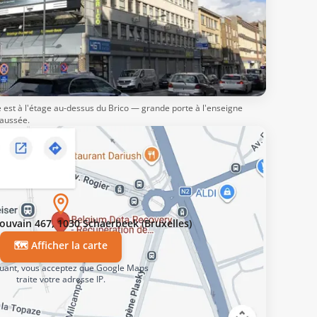
re est à l'étage au-dessus du Brico — grande porte à l'enseigne
haussée.
ouvain 467, 1030 Schaerbeek (Bruxelles)
🗺️ Afficher la carte
quant, vous acceptez que Google Maps
traite votre adresse IP.