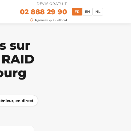
DEVIS GRATUIT
02 888 29 90
FR
EN
NL
Urgences 7j/7 · 24h/24
s sur
 RAID
ourg
énieur, en direct