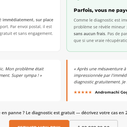
Parfois, vous ne pay
sé
immédiatement, sur place
Comme le diagnostic est imm
ort. Par envoi postal, il est
problème se révèle mineur : 
 gratuit et sans engagement.
sans aucun frais
. Pas de pa
que si une vraie récupérati
tic. Mon problème était
« Après une mésaventure à L
ement. Super sympa ! »
impressionnée par l'immédiat
diagnostic gratuitement. J
★★★★★
Andromachi Gogo
 en panne ? Le diagnostic est gratuit — décrivez votre cas en 