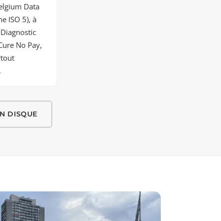
Belgium Data
e ISO 5), à
 Diagnostic
 Cure No Pay,
rtout
.
N DISQUE