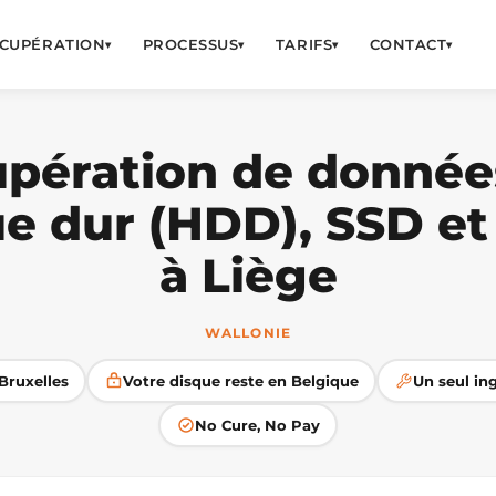
CUPÉRATION
PROCESSUS
TARIFS
CONTACT
▾
▾
▾
▾
pération de donnée
ue dur (HDD), SSD et
à Liège
WALLONIE
Bruxelles
Votre disque reste en Belgique
Un seul ing
No Cure, No Pay