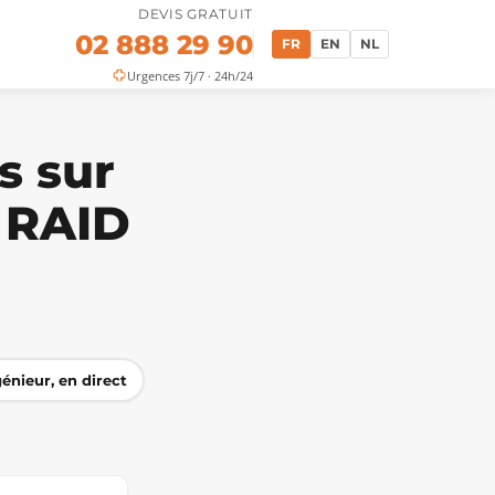
DEVIS GRATUIT
02 888 29 90
FR
EN
NL
Urgences 7j/7 · 24h/24
s sur
 RAID
énieur, en direct