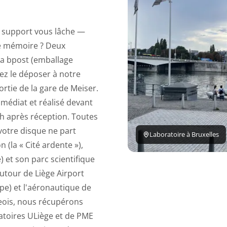
n support vous lâche —
e mémoire ? Deux
via bpost (emballage
z le déposer à notre
ortie de la gare de Meiser.
mmédiat et réalisé devant
4 h après réception. Toutes
 votre disque ne part
Laboratoire à Bruxelles
n (la « Cité ardente »),
) et son parc scientifique
utour de Liège Airport
pe) et l'aéronautique de
geois, nous récupérons
atoires ULiège et de PME