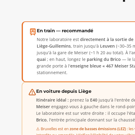
En train — recommandé
Notre laboratoire est
directement à la sortie de
Liège-Guillemins
, train jusqu'à
Leuven
(~30–35 m
jusqu'à la gare de Meiser (~1 h 20 au total). À l'a
quai
; en haut, longez le
parking du Brico
— le la
grande porte à l'
enseigne bleue « 467 Meiser St
stationnement.
En voiture depuis Liège
Itinéraire idéal :
prenez la
E40
jusqu'à l'entrée de
Meiser
engagez-vous à gauche dans le rond-poin
Le laboratoire est sur votre droite : il occupe l'é
Brico
, l'entrée principale donnant sur la chaussé
⚠️ Bruxelles est en
zone de basses émissions (LEZ)
: les