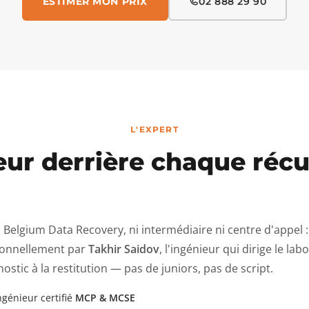
ESTIMER MON PRIX
02 888 29 90
L'EXPERT
eur derrière chaque réc
 Belgium Data Recovery, ni intermédiaire ni centre d'appel : 
onnellement par
Takhir Saidov
, l'ingénieur qui dirige le lab
ostic à la restitution — pas de juniors, pas de script.
ngénieur certifié
MCP & MCSE