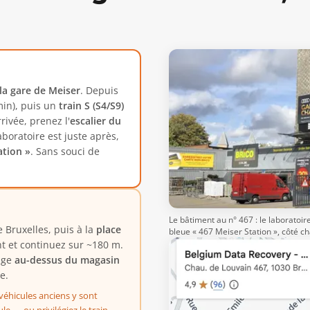
 la gare de Meiser
. Depuis
in), puis un
train S (S4/S9)
rrivée, prenez l'
escalier du
boratoire est juste après,
ation »
. Sans souci de
Le bâtiment au n° 467 : le laboratoi
 Bruxelles, puis à la
place
bleue « 467 Meiser Station », côté c
t et continuez sur ~180 m.
tage
au-dessus du magasin
e.
 véhicules anciens y sont