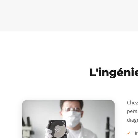
L'ingéni
Chez
pers
diagn
I