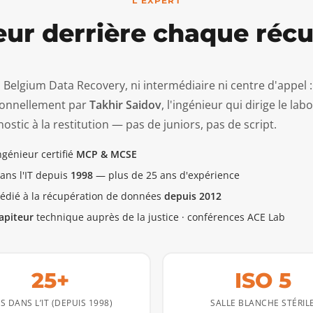
L'EXPERT
eur derrière chaque réc
 Belgium Data Recovery, ni intermédiaire ni centre d'appel : 
onnellement par
Takhir Saidov
, l'ingénieur qui dirige le lab
ostic à la restitution — pas de juniors, pas de script.
ngénieur certifié
MCP & MCSE
ans l'IT depuis
1998
— plus de 25 ans d'expérience
édié à la récupération de données
depuis 2012
apiteur
technique auprès de la justice · conférences ACE Lab
25+
ISO 5
S DANS L’IT (DEPUIS 1998)
SALLE BLANCHE STÉRIL