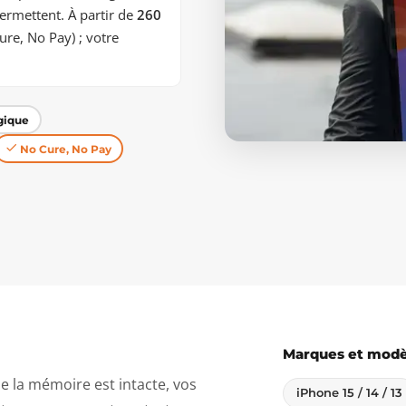
permettent. À partir de
260
re, No Pay) ; votre
gique
No Cure, No Pay
Marques et modèl
e la mémoire est intacte, vos
iPhone 15 / 14 / 13