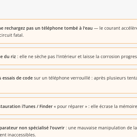
ne rechargez pas un téléphone tombé à l'eau
— le courant accélère
rcuit fatal.
ce du riz
: elle ne sèche pas l'intérieur et laisse la corrosion progres
s essais de code
sur un téléphone verrouillé : après plusieurs tenta
tauration iTunes / Finder
« pour réparer » : elle écrase la mémoir
parateur non spécialisé l'ouvrir
: une mauvaise manipulation de la 
nt inaccessibles.