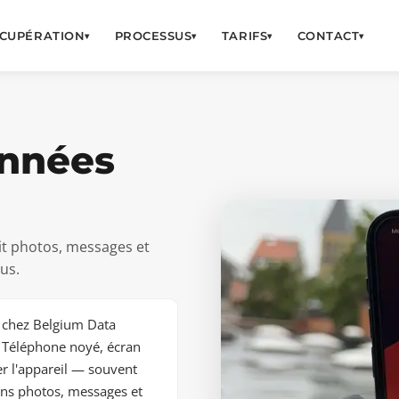
CUPÉRATION
PROCESSUS
TARIFS
CONTACT
▾
▾
▾
▾
onnées
it photos, messages et
us.
 chez Belgium Data
. Téléphone noyé, écran
er l'appareil — souvent
ons photos, messages et