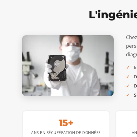
L'ingéni
Chez
pers
diagn
I
D
D
S
15+
ANS EN RÉCUPÉRATION DE DONNÉES
AN