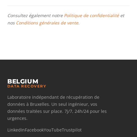
Consultez également notre
Politique de confidentialité
et
nos
Conditions générales de vente
.
BELGIUM
DATA RECOVERY
Laboratoire indépendant de récupération de
données à Bruxelles. Un seul ingénieur, vos
données traitées sur place. 7j/7, 24h/24 pour les
urgences.
LinkedIn
Facebook
YouTube
Trustpilot