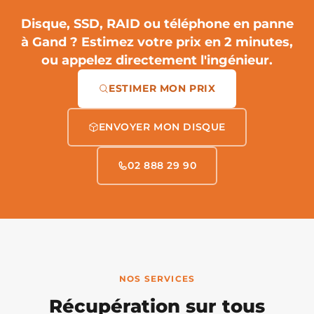
Disque, SSD, RAID ou téléphone en panne
à Gand ?
Estimez votre prix en 2 minutes
,
ou appelez directement l'ingénieur.
ESTIMER MON PRIX
ENVOYER MON DISQUE
02 888 29 90
NOS SERVICES
Récupération sur tous