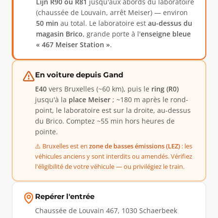
Lijn R90 ou R81
jusqu'aux abords du laboratoire
(chaussée de Louvain, arrêt Meiser) — environ
50 min
au total. Le laboratoire est
au-dessus du
magasin Brico
, grande porte à l'
enseigne bleue
« 467 Meiser Station »
.
En voiture depuis Gand
E40
vers Bruxelles (~60 km), puis le
ring (R0)
jusqu'à la
place Meiser
; ~180 m après le rond-
point, le laboratoire est sur la droite, au-dessus
du Brico. Comptez ~55 min hors heures de
pointe.
⚠️ Bruxelles est en
zone de basses émissions (LEZ)
: les
véhicules anciens y sont interdits ou amendés. Vérifiez
l'éligibilité de votre véhicule — ou privilégiez le train.
Repérer l'entrée
Chaussée de Louvain 467, 1030 Schaerbeek