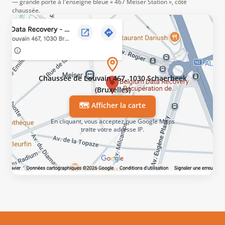
— grande porte à l'enseigne bleue « 467 Meiser Station », côté
chaussée.
Chaussée de Louvain 467, 1030 Schaerbeek
(Bruxelles)
🗺️ Afficher la carte
En cliquant, vous acceptez que Google Maps
traite votre adresse IP.