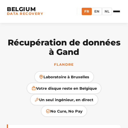
BELGIUM
FR
EN
NL
DATA RECOVERY
Récupération de données
à Gand
FLANDRE
Laboratoire à Bruxelles
Votre disque reste en Belgique
Un seul ingénieur, en direct
No Cure, No Pay