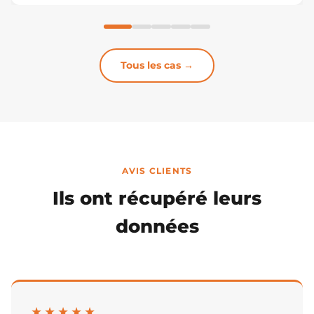
resoudée. Sauvegarde complète de la zone de service, puis
modification des modules de configuration (le « passeport »
du disque, qui contient ses paramètres de fonctionnement)
pour empêcher le lancement des routines d'auto-réparation,
destructrices dans cet état. Sur Data Extractor, la carte des
Tous les cas →
têtes a montré lesquelles répondaient encore : les zones
accessibles ont été lues en priorité. Le disque a ensuite été
arrêté, le bloc de têtes remplacé par un jeu donneur
compatible, puis la lecture a repris pour extraire le reste.
AVIS CLIENTS
Ils ont récupéré leurs
données
★★★★★