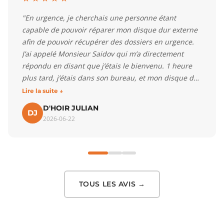
"Mr Saidov est très réactif et pragmatique. D'un
disque dur endommagé, il est parvenu à sauver un
mémoire de fin d'études. Rapide, disponible,
compétent, franc et aimable, ses prix sont
parfaitement raisonnables. Nous recommandons
sans hésiter! Merci, mille mercis."
Lire la suite ↓
Christine Gilon
CG
2021-06-02
TOUS LES AVIS →