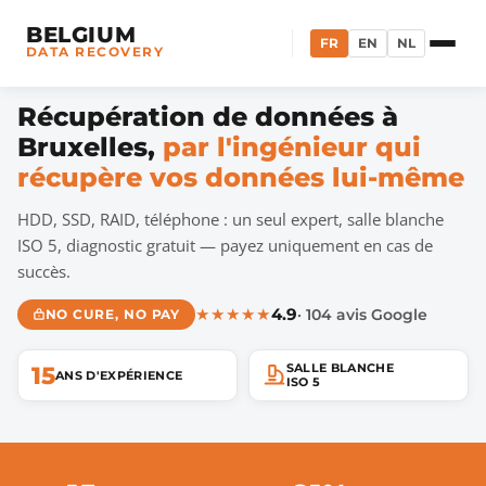
BELGIUM
FR
EN
NL
DATA RECOVERY
Récupération de données à
Bruxelles,
par l'ingénieur qui
récupère vos données lui-même
HDD, SSD, RAID, téléphone : un seul expert, salle blanche
ISO 5, diagnostic gratuit — payez uniquement en cas de
succès.
★★★★★
4.9
· 104 avis Google
NO CURE, NO PAY
SALLE BLANCHE
15
ANS D'EXPÉRIENCE
ISO 5