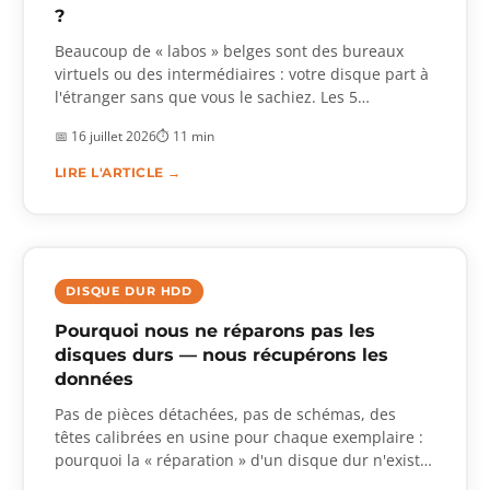
?
Beaucoup de « labos » belges sont des bureaux
virtuels ou des intermédiaires : votre disque part à
l'étranger sans que vous le sachiez. Les 5
vérifications pour reconnaître un vrai laboratoire,
📅 16 juillet 2026
⏱ 11 min
les 3 modèles économiques du marché, et
pourquoi c'est essentiel pour le RGPD.
LIRE L'ARTICLE →
DISQUE DUR HDD
Pourquoi nous ne réparons pas les
disques durs — nous récupérons les
données
Pas de pièces détachées, pas de schémas, des
têtes calibrées en usine pour chaque exemplaire :
pourquoi la « réparation » d'un disque dur n'existe
pas en tant que service — ce qu'un laboratoire fait