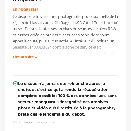
LE PROBLÈME
Le disque de travail d'une photographe professionnelle de la
région de Hasselt, un LaCie Rugged USB-C de 4 To, est tombé
au sol. Dessus, toutes ses archives de séances : fichiers RAW
et rushes vidéo de projets clients, sans copie de secours.
Après la chute, plus aucun accès. À l'intérieur du boîtier, un
Seagate ST4000LM024 dont la zone de service était
verrouillée : le disque ne parvenait plus à s'initialiser. Point
Lire la suite ↓
décisif : personne n'a tenté de le faire redémarrer. La cliente
nous a écrit le dimanche même et a déposé le disque le soir.
L'INTERVENTION
Avant toute mise sous tension, ouverture en salle blanche :
Le disque n'a jamais été rebranché après la
le bloc de têtes a été déposé et inspecté au microscope pour
chute, et c'est ce qui a rendu la récupération
vérifier qu'aucune tête n'était encrassée ni abîmée par la
complète possible : 100 % des données lues, sans
chute. Les têtes étant propres, elles ont été remontées, et
secteur manquant. L'intégralité des archives
seulement ensuite le disque a été démarré, sans risque de
photo et vidéo a été restituée à la photographe,
rayer les plateaux. Restait la zone de service verrouillée. La
prête dès le lendemain du dépôt.
puce ROM a été dessoudée de la PCB, lue sur
4 To · Hasselt · août 2026
programmateur, déverrouillée sur PC-3000, réécrite puis