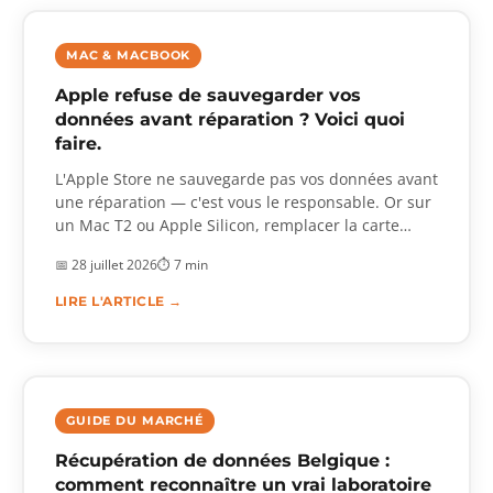
MAC & MACBOOK
Apple refuse de sauvegarder vos
données avant réparation ? Voici quoi
faire.
L'Apple Store ne sauvegarde pas vos données avant
une réparation — c'est vous le responsable. Or sur
un Mac T2 ou Apple Silicon, remplacer la carte
mère détruit définitivement l'accès au SSD interne.
📅 28 juillet 2026
⏱ 7 min
Tant que votre Mac démarre, même avec un écran
cassé, la sauvegarde est simple. Dès 250 € HT.
LIRE L'ARTICLE →
GUIDE DU MARCHÉ
Récupération de données Belgique :
comment reconnaître un vrai laboratoire