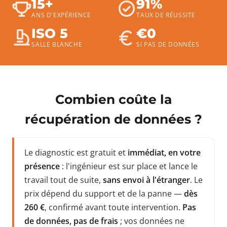
15+
91%
ANS D'EXPÉRIENCE
TAUX DE RÉUSSITE
ISO 5
€0
SALLE BLANCHE
SI PAS DE DONNÉES
Combien coûte la
récupération de données ?
Le diagnostic est gratuit et
immédiat, en votre
présence
: l'ingénieur est sur place et lance le
travail tout de suite,
sans envoi à l'étranger
. Le
prix dépend du support et de la panne —
dès
260 €
, confirmé avant toute intervention.
Pas
de données, pas de frais
; vos données ne