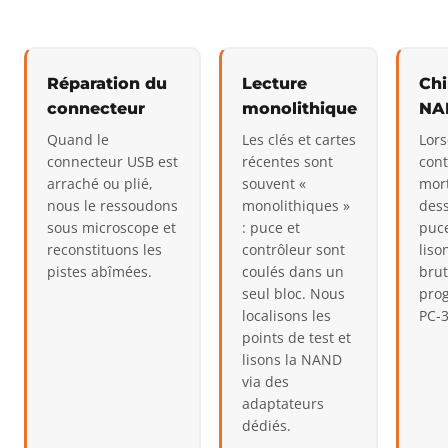
Réparation du
Lecture
Chi
connecteur
monolithique
NA
Quand le
Les clés et cartes
Lors
connecteur USB est
récentes sont
cont
arraché ou plié,
souvent «
mor
nous le ressoudons
monolithiques »
des
sous microscope et
: puce et
puc
reconstituons les
contrôleur sont
lis
pistes abîmées.
coulés dans un
brut
seul bloc. Nous
pro
localisons les
PC-3
points de test et
lisons la NAND
via des
adaptateurs
dédiés.