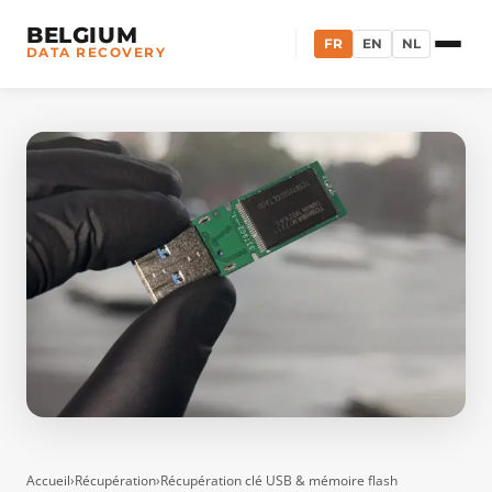
BELGIUM
FR
EN
NL
DATA RECOVERY
Accueil
›
Récupération
›
Récupération clé USB & mémoire flash