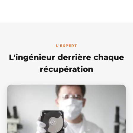
L'EXPERT
L'ingénieur derrière chaque
récupération