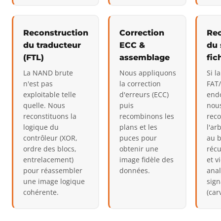
Reconstruction
Correction
Rec
du traducteur
ECC &
du 
(FTL)
assemblage
fic
La NAND brute
Nous appliquons
Si l
n'est pas
la correction
FAT/
exploitable telle
d'erreurs (ECC)
end
quelle. Nous
puis
nou
reconstituons la
recombinons les
reco
logique du
plans et les
l'ar
contrôleur (XOR,
puces pour
au b
ordre des blocs,
obtenir une
réc
entrelacement)
image fidèle des
et v
pour réassembler
données.
anal
une image logique
sign
cohérente.
(car