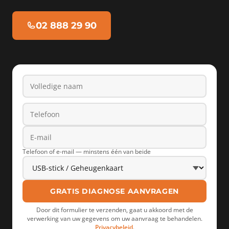
02 888 29 90
Volledige naam
Telefoon
E-mail
Type apparaat
Telefoon of e-mail — minstens één van beide
GRATIS DIAGNOSE AANVRAGEN
Door dit formulier te verzenden, gaat u akkoord met de
verwerking van uw gegevens om uw aanvraag te behandelen.
Privacybeleid
.