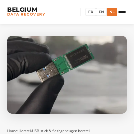
BELGIUM
FR
EN
NL
DATA RECOVERY
Home
›
Herstel
›
USB-stick & flashgeheugen herstel