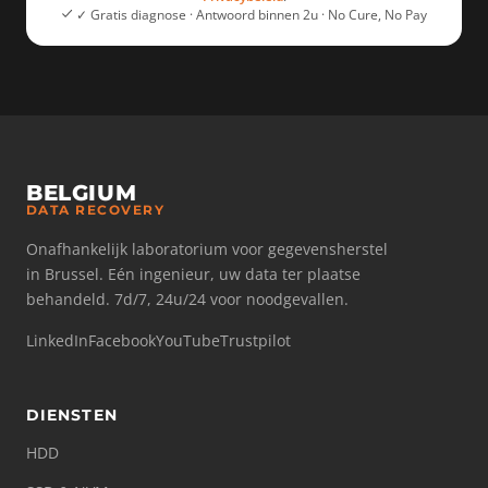
✓ Gratis diagnose · Antwoord binnen 2u · No Cure, No Pay
BELGIUM
DATA RECOVERY
Onafhankelijk laboratorium voor gegevensherstel
in Brussel. Eén ingenieur, uw data ter plaatse
behandeld. 7d/7, 24u/24 voor noodgevallen.
LinkedIn
Facebook
YouTube
Trustpilot
DIENSTEN
HDD