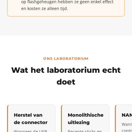
op flashgeheugen hebben ze geen enkel effect
en kosten ze alleen tijd.
ONS LABORATORIUM
Wat het laboratorium echt
doet
Herstel van
Monolithische
NAN
de connector
uitlezing
Wann
contr
Wanneer de USB-
Recente sticks en