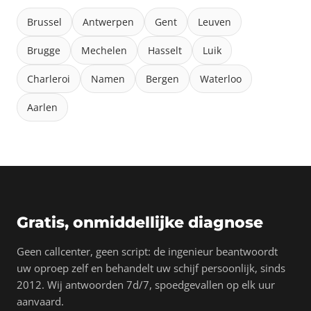
Brussel
Antwerpen
Gent
Leuven
Brugge
Mechelen
Hasselt
Luik
Charleroi
Namen
Bergen
Waterloo
Aarlen
Gratis, onmiddellijke diagnose
Geen callcenter, geen script: de ingenieur beantwoordt
uw oproep zelf en behandelt uw schijf persoonlijk, sinds
2012. Wij antwoorden 7d/7, spoedgevallen op elk uur
aanvaard.