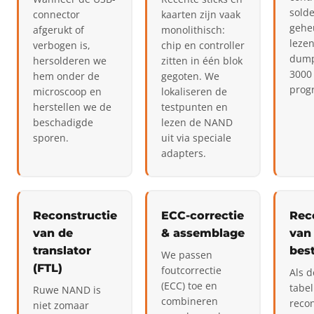
sold
connector
kaarten zijn vaak
gehe
afgerukt of
monolithisch:
leze
verbogen is,
chip en controller
dump
hersolderen we
zitten in één blok
3000 
hem onder de
gegoten. We
prog
microscoop en
lokaliseren de
herstellen we de
testpunten en
beschadigde
lezen de NAND
sporen.
uit via speciale
adapters.
Reconstructie
ECC-correctie
Rec
van de
& assemblage
van
translator
bes
We passen
(FTL)
foutcorrectie
Als d
(ECC) toe en
tabel
Ruwe NAND is
combineren
reco
niet zomaar