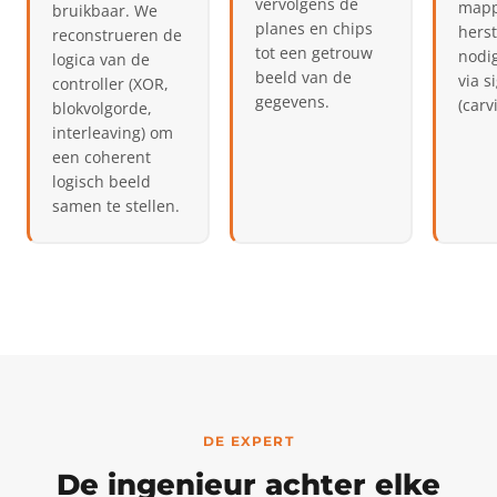
vervolgens de
mapp
bruikbaar. We
planes en chips
herst
reconstrueren de
tot een getrouw
nodig
logica van de
beeld van de
via s
controller (XOR,
gegevens.
(carv
blokvolgorde,
interleaving) om
een coherent
logisch beeld
samen te stellen.
DE EXPERT
De ingenieur achter elke