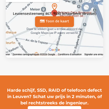
Leuvensesteenweg 467, 1030 Schaarbeek (Brussel)
🗺️ Toon de kaart
Door te klikken gaat u ermee akkoord dat
Google Maps uw IP-adres verwerkt.
Harde schijf, SSD, RAID of telefoon defect
in Leuven?
Schat uw prijs in 2 minuten
, of
bel rechtstreeks de ingenieur.