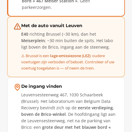
bord « 467 Meiser Station »
. Geen
parkeerzorgen.
Met de auto vanuit Leuven
E40
richting Brussel (~30 km), dan het
Meiserplein
; ~30 min buiten de spits. Het labo
ligt boven de Brico, ingang aan de steenweg.
⚠️ Brussel is een
lage-emissiezone (LEZ)
: oudere
voertuigen zijn verboden of beboet. Controleer of uw
voertuig toegelaten is — of neem de trein.
De ingang vinden
Leuvensesteenweg 467, 1030 Schaarbeek
(Brussel). Het laboratorium van Belgium Data
Recovery bevindt zich op de
eerste verdieping
,
boven de Brico-winkel
. De hoofdingang ligt aan
de Leuvensesteenweg, net na de parking van
Brico: een
grote deur met het blauwe bord «