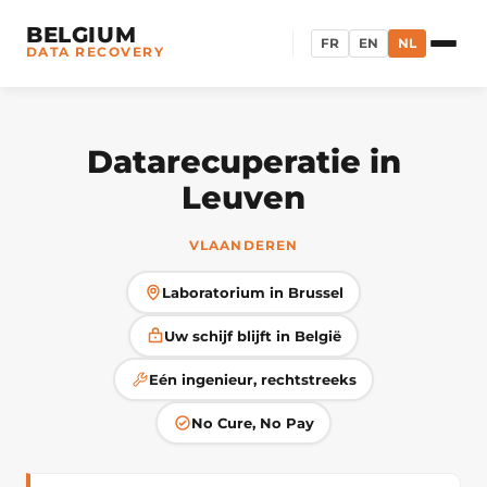
BELGIUM
FR
EN
NL
DATA RECOVERY
Datarecuperatie in
Leuven
VLAANDEREN
Laboratorium in Brussel
Uw schijf blijft in België
Eén ingenieur, rechtstreeks
No Cure, No Pay