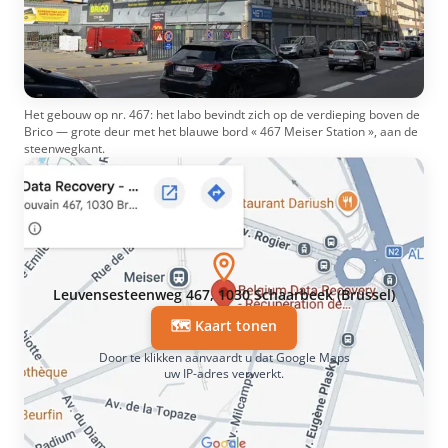
Het gebouw op nr. 467: het labo bevindt zich op de verdieping boven de
Brico — grote deur met het blauwe bord « 467 Meiser Station », aan de
steenwegkant.
Leuvensesteenweg 467, 1030 Schaarbeek (Brussel)
🗺️ Kaart tonen
Door te klikken aanvaardt u dat Google Maps
uw IP-adres verwerkt.