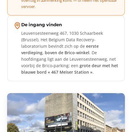
voertuig in aanmerking komt — of neem het openbaar
vervoer.
De ingang vinden
Leuvensesteenweg 467, 1030 Schaarbeek
(Brussel). Het Belgium Data Recovery-
laboratorium bevindt zich op de
eerste
verdieping
,
boven de Brico-winkel
. De
hoofdingang ligt aan de Leuvensesteenweg, net
voorbij de Brico-parking: een
grote deur met het
blauwe bord « 467 Meiser Station »
.