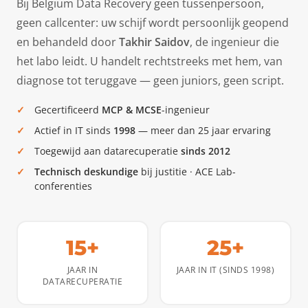
Bij Belgium Data Recovery geen tussenpersoon,
geen callcenter: uw schijf wordt persoonlijk geopend
en behandeld door
Takhir Saidov
, de ingenieur die
het labo leidt. U handelt rechtstreeks met hem, van
diagnose tot teruggave — geen juniors, geen script.
Gecertificeerd
MCP & MCSE
-ingenieur
Actief in IT sinds
1998
— meer dan 25 jaar ervaring
Toegewijd aan datarecuperatie
sinds 2012
Technisch deskundige
bij justitie · ACE Lab-
conferenties
15+
25+
JAAR IN
JAAR IN IT (SINDS 1998)
DATARECUPERATIE