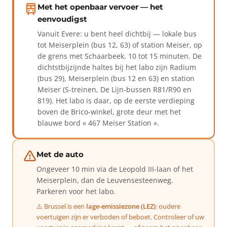
Met het openbaar vervoer — het
eenvoudigst
Vanuit Evere: u bent heel dichtbij — lokale bus
tot Meiserplein (bus 12, 63) of station Meiser, op
de grens met Schaarbeek. 10 tot 15 minuten. De
dichtstbijzijnde haltes bij het labo zijn Radium
(bus 29), Meiserplein (bus 12 en 63) en station
Meiser (S-treinen, De Lijn-bussen R81/R90 en
819). Het labo is daar, op de eerste verdieping
boven de Brico-winkel, grote deur met het
blauwe bord « 467 Meiser Station ».
Met de auto
Ongeveer 10 min via de Leopold III-laan of het
Meiserplein, dan de Leuvensesteenweg.
Parkeren voor het labo.
⚠️ Brussel is een
lage-emissiezone (LEZ)
: oudere
voertuigen zijn er verboden of beboet. Controleer of uw