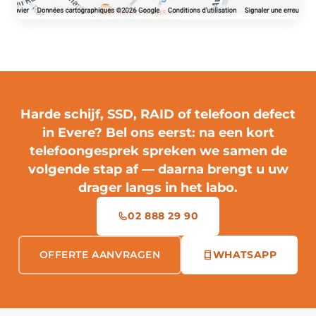
Harde schijf, SSD, RAID of telefoon defect
in Evere?
Bel ons eerst
: na een kort
telefoongesprek spreken we samen de
volgende stap af — daarna brengt u uw
drager langs in het labo.
02 888 29 90
OFFERTE AANVRAGEN
WHATSAPP