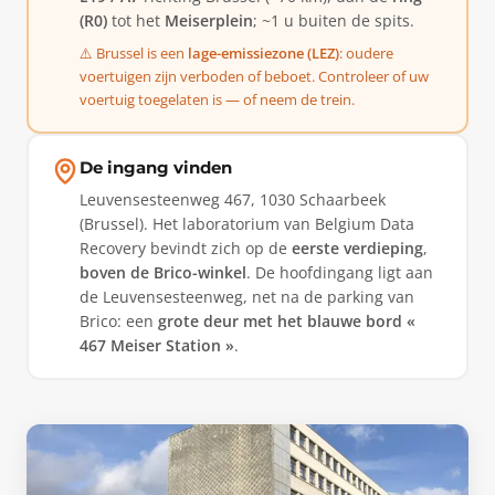
(R0)
tot het
Meiserplein
; ~1 u buiten de spits.
⚠️ Brussel is een
lage-emissiezone (LEZ)
: oudere
voertuigen zijn verboden of beboet. Controleer of uw
voertuig toegelaten is — of neem de trein.
De ingang vinden
Leuvensesteenweg 467, 1030 Schaarbeek
(Brussel). Het laboratorium van Belgium Data
Recovery bevindt zich op de
eerste verdieping
,
boven de Brico-winkel
. De hoofdingang ligt aan
de Leuvensesteenweg, net na de parking van
Brico: een
grote deur met het blauwe bord «
467 Meiser Station »
.