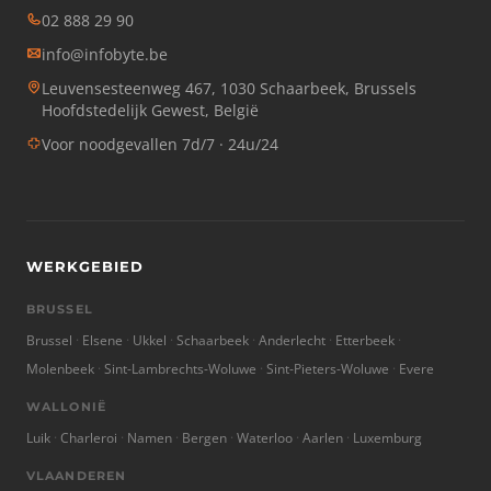
02 888 29 90
info@infobyte.be
Leuvensesteenweg 467, 1030 Schaarbeek, Brussels
Hoofdstedelijk Gewest, België
Voor noodgevallen 7d/7 · 24u/24
WERKGEBIED
BRUSSEL
Brussel
Elsene
Ukkel
Schaarbeek
Anderlecht
Etterbeek
Molenbeek
Sint-Lambrechts-Woluwe
Sint-Pieters-Woluwe
Evere
WALLONIË
Luik
Charleroi
Namen
Bergen
Waterloo
Aarlen
Luxemburg
VLAANDEREN