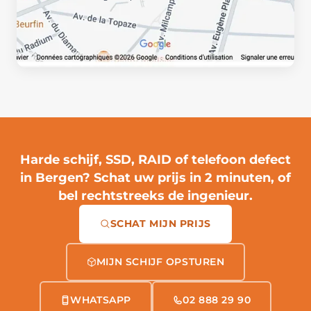
Harde schijf, SSD, RAID of telefoon defect
in Bergen?
Schat uw prijs in 2 minuten
, of
bel rechtstreeks de ingenieur.
SCHAT MIJN PRIJS
MIJN SCHIJF OPSTUREN
WHATSAPP
02 888 29 90