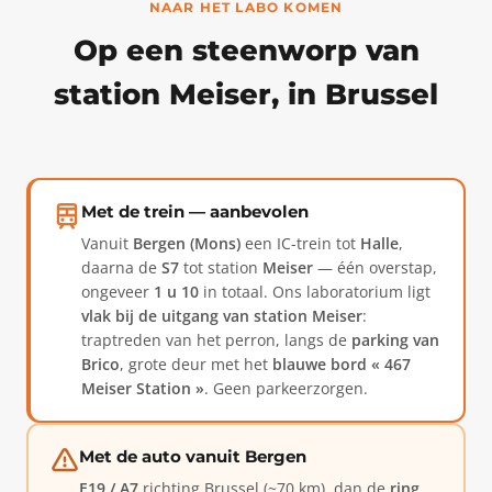
NAAR HET LABO KOMEN
Op een steenworp van
station Meiser, in Brussel
Met de trein — aanbevolen
Vanuit
Bergen (Mons)
een IC-trein tot
Halle
,
daarna de
S7
tot station
Meiser
— één overstap,
ongeveer
1 u 10
in totaal. Ons laboratorium ligt
vlak bij de uitgang van station Meiser
:
traptreden van het perron, langs de
parking van
Brico
, grote deur met het
blauwe bord « 467
Meiser Station »
. Geen parkeerzorgen.
Met de auto vanuit Bergen
E19 / A7
richting Brussel (~70 km), dan de
ring