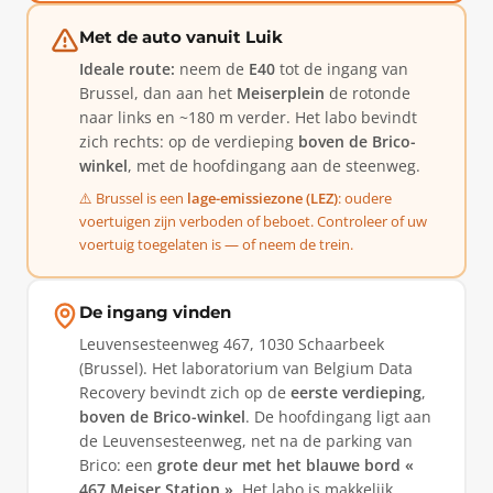
Met de auto vanuit Luik
Ideale route:
neem de
E40
tot de ingang van
Brussel, dan aan het
Meiserplein
de rotonde
naar links en ~180 m verder. Het labo bevindt
zich rechts: op de verdieping
boven de Brico-
winkel
, met de hoofdingang aan de steenweg.
⚠️ Brussel is een
lage-emissiezone (LEZ)
: oudere
voertuigen zijn verboden of beboet. Controleer of uw
voertuig toegelaten is — of neem de trein.
De ingang vinden
Leuvensesteenweg 467, 1030 Schaarbeek
(Brussel). Het laboratorium van Belgium Data
Recovery bevindt zich op de
eerste verdieping
,
boven de Brico-winkel
. De hoofdingang ligt aan
de Leuvensesteenweg, net na de parking van
Brico: een
grote deur met het blauwe bord «
467 Meiser Station »
. Het labo is makkelijk