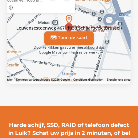
Leuvensesteenweg 467, 1030 Schaarbeek (Brussel)
🗺️ Toon de kaart
Door te klikken gaat u ermee akkoord dat
Google Maps uw IP-adres verwerkt.
Harde schijf, SSD, RAID of telefoon defect
in Luik?
Schat uw prijs in 2 minuten
, of bel