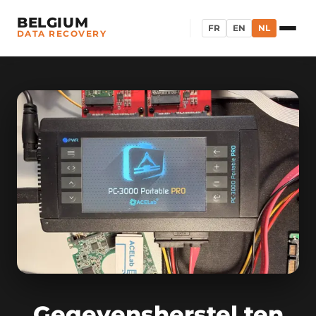
BELGIUM
FR
EN
NL
DATA RECOVERY
Gegevensherstel ten