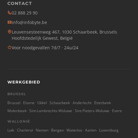
CONTACT
02 888 29 90
info@infobyte.be
Leuvensesteenweg 467, 1030 Schaarbeek, Brussels
Hoofdstedelijk Gewest, België
Voor noodgevallen 7d/7 · 24u/24
WERKGEBIED
BRUSSEL
Brussel
Elsene
Ukkel
Schaarbeek
Anderlecht
Etterbeek
Molenbeek
Sint-Lambrechts-Woluwe
Sint-Pieters-Woluwe
Evere
WALLONIË
Luik
Charleroi
Namen
Bergen
Waterloo
Aarlen
Luxemburg