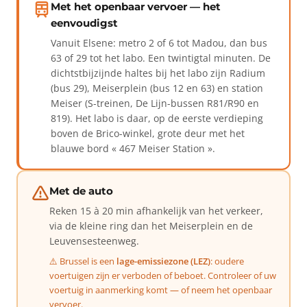
Met het openbaar vervoer — het
eenvoudigst
Vanuit Elsene: metro 2 of 6 tot Madou, dan bus
63 of 29 tot het labo. Een twintigtal minuten. De
dichtstbijzijnde haltes bij het labo zijn Radium
(bus 29), Meiserplein (bus 12 en 63) en station
Meiser (S-treinen, De Lijn-bussen R81/R90 en
819). Het labo is daar, op de eerste verdieping
boven de Brico-winkel, grote deur met het
blauwe bord « 467 Meiser Station ».
Met de auto
Reken 15 à 20 min afhankelijk van het verkeer,
via de kleine ring dan het Meiserplein en de
Leuvensesteenweg.
⚠️ Brussel is een
lage-emissiezone (LEZ)
: oudere
voertuigen zijn er verboden of beboet. Controleer of uw
voertuig in aanmerking komt — of neem het openbaar
vervoer.