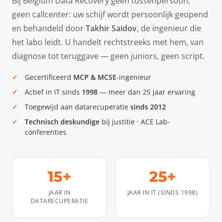
Bij Belgium Data Recovery geen tussenpersoon,
geen callcenter: uw schijf wordt persoonlijk geopend
en behandeld door
Takhir Saidov
, de ingenieur die
het labo leidt. U handelt rechtstreeks met hem, van
diagnose tot teruggave — geen juniors, geen script.
Gecertificeerd
MCP & MCSE
-ingenieur
Actief in IT sinds
1998
— meer dan 25 jaar ervaring
Toegewijd aan datarecuperatie
sinds 2012
Technisch deskundige
bij justitie · ACE Lab-
conferenties
15+
25+
JAAR IN
JAAR IN IT (SINDS 1998)
DATARECUPERATIE