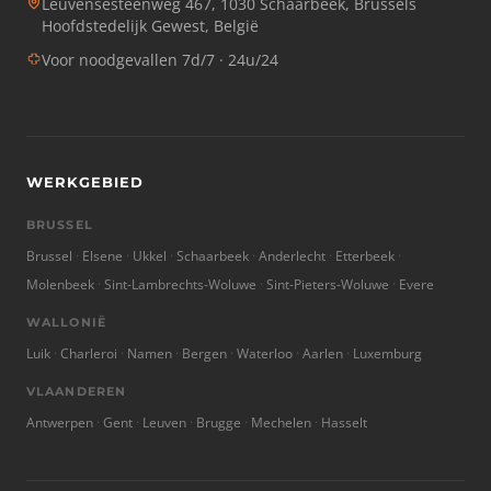
Leuvensesteenweg 467, 1030 Schaarbeek, Brussels
Hoofdstedelijk Gewest, België
Voor noodgevallen 7d/7 · 24u/24
WERKGEBIED
BRUSSEL
Brussel
Elsene
Ukkel
Schaarbeek
Anderlecht
Etterbeek
Molenbeek
Sint-Lambrechts-Woluwe
Sint-Pieters-Woluwe
Evere
WALLONIË
Luik
Charleroi
Namen
Bergen
Waterloo
Aarlen
Luxemburg
VLAANDEREN
Antwerpen
Gent
Leuven
Brugge
Mechelen
Hasselt