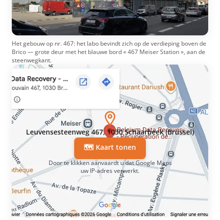
Het gebouw op nr. 467: het labo bevindt zich op de verdieping boven de
Brico — grote deur met het blauwe bord « 467 Meiser Station », aan de
steenwegkant.
Leuvensesteenweg 467, 1030 Schaarbeek (Brussel)
🗺️ Kaart tonen
Door te klikken aanvaardt u dat Google Maps
uw IP-adres verwerkt.