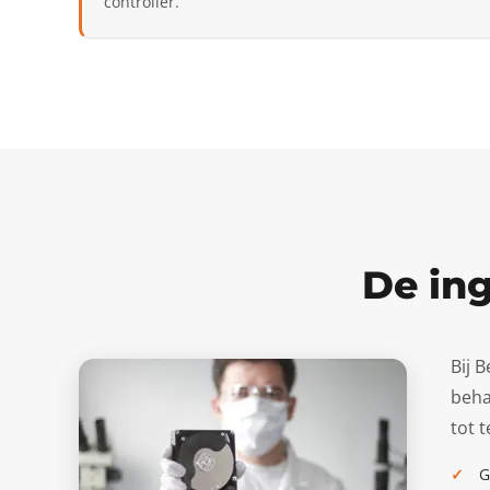
controller.
De ing
Bij 
beha
tot 
G