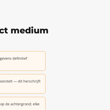
ect medium
evens definitief
rstelt — dit herschrijft
op de achtergrond; elke