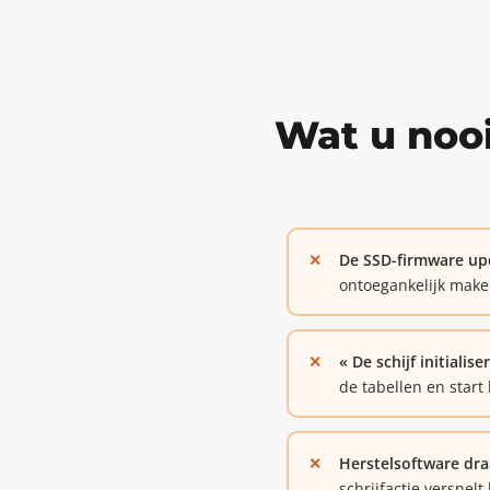
Wat u noo
De SSD-firmware up
ontoegankelijk make
« De schijf initiali
de tabellen en start
Herstelsoftware draa
schrijfactie versnelt 