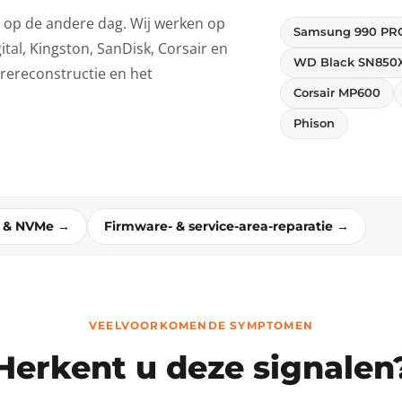
e op de andere dag. Wij werken op
Samsung 990 PR
tal, Kingston, SanDisk, Corsair en
WD Black SN850
rereconstructie en het
Corsair MP600
Phison
D & NVMe →
Firmware- & service-area-reparatie →
VEELVOORKOMENDE SYMPTOMEN
Herkent u deze signalen