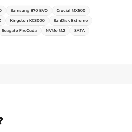
O
Samsung 870 EVO
Crucial MX500
X
Kingston KC3000
SanDisk Extreme
Seagate FireCuda
NVMe M.2
SATA
?