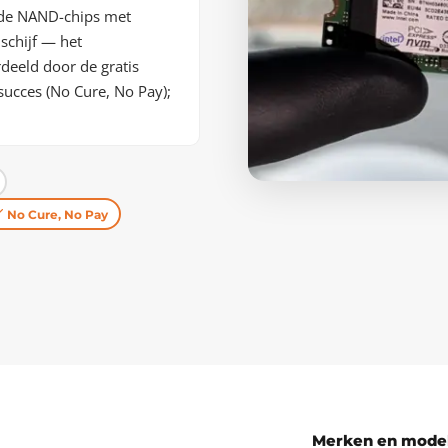
n de NAND-chips met
schijf — het
rdeeld door de gratis
j succes (No Cure, No Pay);
No Cure, No Pay
Merken en model