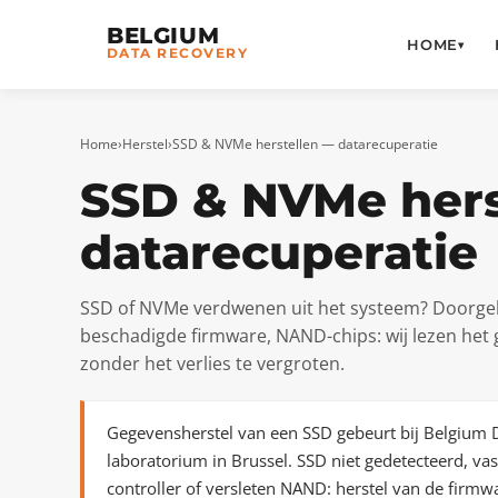
BELGIUM
HOME
▾
DATA RECOVERY
Home
›
Herstel
›
SSD & NVMe herstellen — datarecuperatie
SSD & NVMe hers
datarecuperatie
SSD of NVMe verdwenen uit het systeem? Doorgeb
beschadigde firmware, NAND-chips: wij lezen het
zonder het verlies te vergroten.
Gegevensherstel van een SSD gebeurt bij Belgium 
laboratorium in Brussel. SSD niet gedetecteerd, va
controller of versleten NAND: herstel van de firmwa