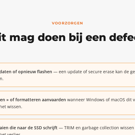
VOORZORGEN
it mag doen bij een def
daten of opnieuw flashen
— een update of secure erase kan de geg
n.
seren » of formatteren aanvaarden
wanneer Windows of macOS dit voo
 het wissen.
ien die naar de SSD schrijft
— TRIM en garbage collection wissen 
het verlies.