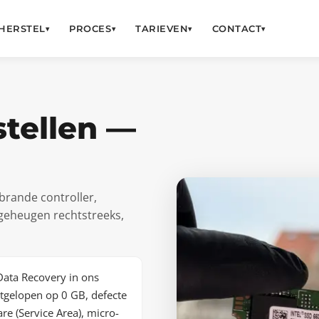
HERSTEL
PROCES
TARIEVEN
CONTACT
▾
▾
▾
▾
tellen —
rande controller,
 geheugen rechtstreeks,
Data Recovery in ons
stgelopen op 0 GB, defecte
re (Service Area), micro-