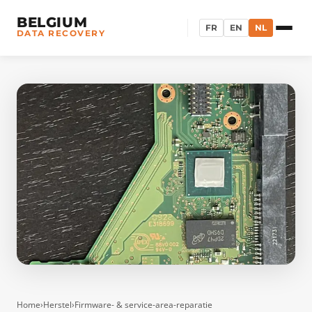
BELGIUM
FR
EN
NL
DATA RECOVERY
Home
›
Herstel
›
Firmware- & service-area-reparatie