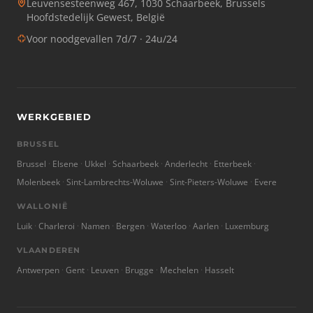
Leuvensesteenweg 467, 1030 Schaarbeek, Brussels
Hoofdstedelijk Gewest, België
Voor noodgevallen 7d/7 · 24u/24
WERKGEBIED
BRUSSEL
Brussel
Elsene
Ukkel
Schaarbeek
Anderlecht
Etterbeek
Molenbeek
Sint-Lambrechts-Woluwe
Sint-Pieters-Woluwe
Evere
WALLONIË
Luik
Charleroi
Namen
Bergen
Waterloo
Aarlen
Luxemburg
VLAANDEREN
Antwerpen
Gent
Leuven
Brugge
Mechelen
Hasselt