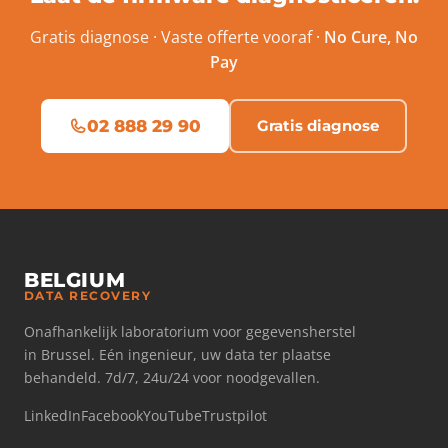
Gratis diagnose · Vaste offerte vooraf ·
No Cure, No
Pay
02 888 29 90
Gratis diagnose
BELGIUM
DATA RECOVERY
Onafhankelijk laboratorium voor gegevensherstel
in Brussel. Eén ingenieur, uw data ter plaatse
behandeld. 7d/7, 24u/24 voor noodgevallen.
LinkedIn
Facebook
YouTube
Trustpilot