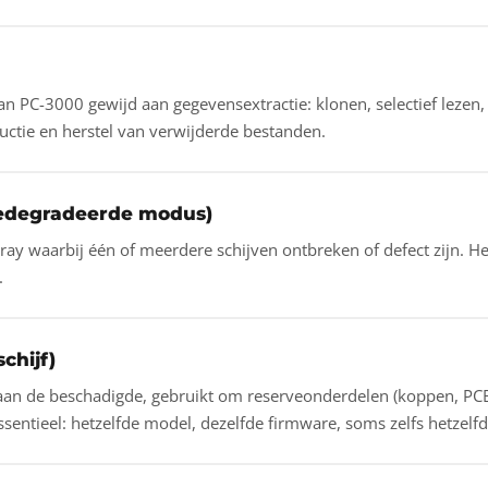
 PC-3000 gewijd aan gegevensextractie: klonen, selectief lezen,
ctie en herstel van verwijderde bestanden.
edegradeerde modus)
ay waarbij één of meerdere schijven ontbreken of defect zijn. He
.
chijf)
 aan de beschadigde, gebruikt om reserveonderdelen (koppen, PCB,
 essentieel: hetzelfde model, dezelfde firmware, soms zelfs hetzelf