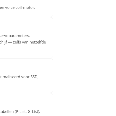
en voice coil-motor.
, servoparameters.
hijf — zelfs van hetzelfde
timaliseerd voor SSD,
bellen (P-List, G-List).