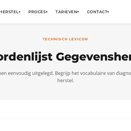
HERSTEL
PROCES
TARIEVEN
CONTACT
▾
▾
▾
▾
TECHNISCH LEXICON
rdenlijst Gegevensher
en eenvoudig uitgelegd. Begrijp het vocabulaire van diagno
herstel.