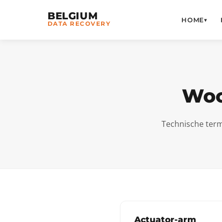
BELGIUM
HOME
▾
DATA RECOVERY
Woo
Technische term
Actuator-arm