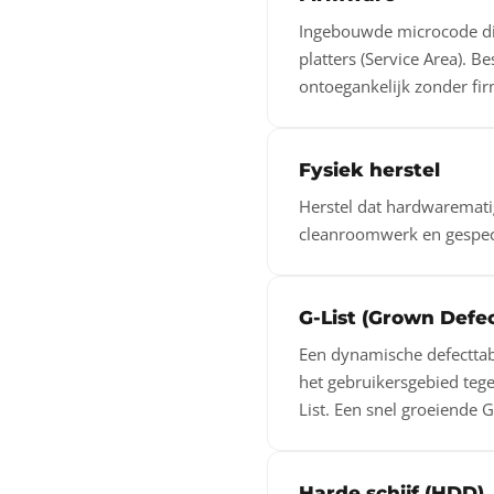
Ingebouwde microcode die
platters (Service Area). 
ontoegankelijk zonder fi
Fysiek herstel
Herstel dat hardwaremati
cleanroomwerk en gespeci
G-List (Grown Defec
Een dynamische defecttabe
het gebruikersgebied teg
List. Een snel groeiende G
Harde schijf (HDD)