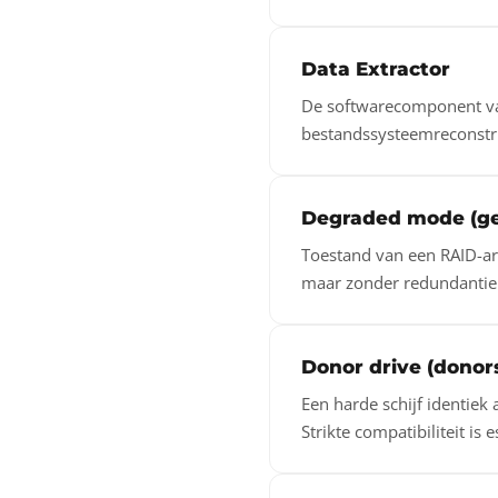
Data Extractor
De softwarecomponent van
bestandssysteemreconstru
Degraded mode (g
Toestand van een RAID-arr
maar zonder redundantie
Donor drive (donors
Een harde schijf identiek
Strikte compatibiliteit is