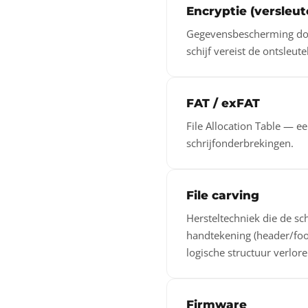
Encryptie (versleut
Gegevensbescherming door 
schijf vereist de ontsleu
FAT / exFAT
File Allocation Table — 
schrijfonderbrekingen.
File carving
Hersteltechniek die de sc
handtekening (header/foo
logische structuur verlore
Firmware