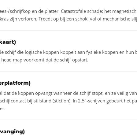
lees-/schrijfkop en de platter. Catastrofale schade: het magnetisc
as zijn verloren. Treedt op bij een schok, val of mechanische sli
aart)
de schijf die logische koppen koppelt aan fysieke koppen en hun 
e head map voorkomt dat de schijf opstart.
rplatform)
dat de koppen opvangt wanneer de schijf stopt, en ze veilig van
ijfcontact bij stilstand (stiction). In 2,5"-schijven gebeurt het 
er.
vanging)