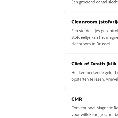
Een groeiend aantal slech
Cleanroom (stofvrij
Een stofdeeltjes-gecontr
stofdeeltje kan het magne
cleanroom in Brussel.
Click of Death (kli
Het kenmerkende geluid va
opstarten te lezen. Vrijw
CMR
Conventional Magnetic R
voor willekeurige schrijf