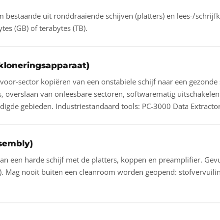
estaande uit ronddraaiende schijven (platters) en lees-/schrijfk
tes (GB) of terabytes (TB).
kloneringsapparaat)
voor-sector kopiëren van een onstabiele schijf naar een gezonde s
s, overslaan van onleesbare sectoren, softwarematig uitschakele
digde gebieden. Industriestandaard tools: PC-3000 Data Extracto
sembly)
an een harde schijf met de platters, koppen en preamplifier. Gevul
t). Mag nooit buiten een cleanroom worden geopend: stofvervuilin