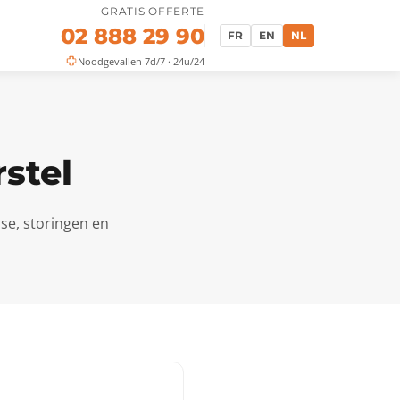
GRATIS OFFERTE
02 888 29 90
FR
EN
NL
Noodgevallen 7d/7 · 24u/24
stel
se, storingen en