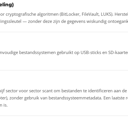
eling)
cryptografische algoritmen (BitLocker, FileVault, LUKS). Herste
telingssleutel — zonder deze zijn de gegevens wiskundig ontoeganke
eenvoudige bestandssystemen gebruikt op USB-sticks en SD-kaart
hijf sector voor sector scant om bestanden te identificeren aan d
ter), zonder gebruik van bestandssysteemmetadata. Een laatste
n is.