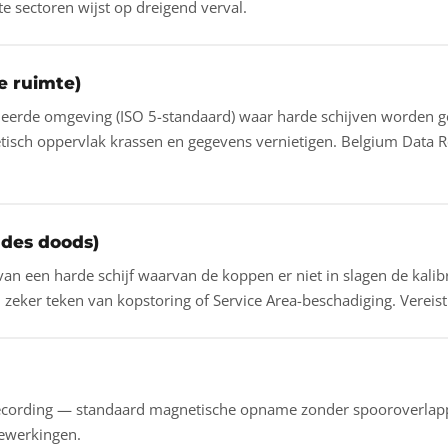
te sectoren wijst op dreigend verval.
e ruimte)
oleerde omgeving (ISO 5-standaard) waar harde schijven worden 
tisch oppervlak krassen en gegevens vernietigen. Belgium Data R
k des doods)
n een harde schijf waarvan de koppen er niet in slagen de kalibr
el zeker teken van kopstoring of Service Area-beschadiging. Vereis
ecording — standaard magnetische opname zonder spooroverlapp
bewerkingen.