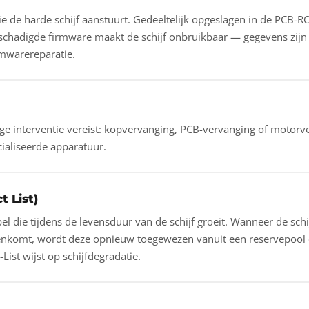
 de harde schijf aanstuurt. Gedeeltelijk opgeslagen in de PCB-RO
Beschadigde firmware maakt de schijf onbruikbaar — gegevens zijn
rmwarereparatie.
ge interventie vereist: kopvervanging, PCB-vervanging of motor
aliseerde apparatuur.
t List)
l die tijdens de levensduur van de schijf groeit. Wanneer de schij
enkomt, wordt deze opnieuw toegewezen vanuit een reservepool
-List wijst op schijfdegradatie.