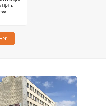
bijzijn.
vóór u
APP