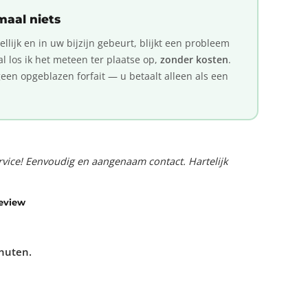
maal niets
ijk en in uw bijzijn gebeurt, blijkt een probleem
val los ik het meteen ter plaatse op,
zonder kosten
.
en opgeblazen forfait — u betaalt alleen als een
service! Eenvoudig en aangenaam contact. Hartelijk
review
inuten.