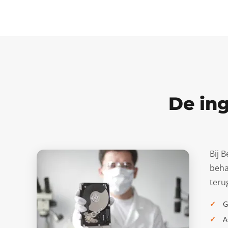
De ing
Bij 
beha
teru
G
A