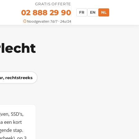
GRATIS OFFERTE
02 888 29 90
FR
EN
NL
Noodgevallen 7d/7 · 24u/24
lecht
r, rechtstreeks
ven, SSD's,
na een kort
gende stap.
arbeek), op 3