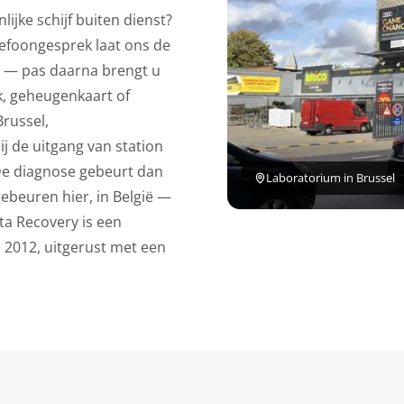
ijke schijf buiten dienst?
lefoongesprek laat ons de
n — pas daarna brengt u
k, geheugenkaart of
russel,
j de uitgang van station
De diagnose gebeurt dan
Laboratorium in Brussel
 gebeuren hier, in België —
ata Recovery is een
s 2012, uitgerust met een