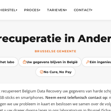
HERSTEL
PROCES
TARIEVEN
CONTACT
▾
▾
▾
▾
recuperatie in Ander
BRUSSELSE GEMEENTE
het labo
Uw gegevens blijven in België
Eén ingenieu
No Cure, No Pay
t recupereert Belgium Data Recovery uw gegevens van harde schij
SB-sticks en smartphones.
Neem eerst telefonisch contact op
: 
gen we uw probleem in kaart en beslissen we samen over de vol
gt u uw drager daarna langs in ons laboratorium in Brussel (Scha