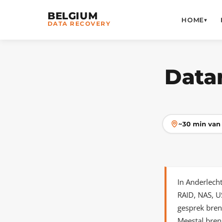
BELGIUM
HOME
▾
DATA RECOVERY
Data
~30 min van 
In Anderlech
RAID, NAS, U
gesprek bren
Meestal bren