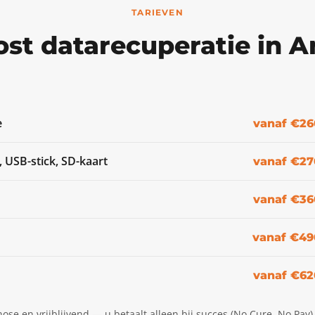
TARIEVEN
ost datarecuperatie in A
e
vanaf €26
, USB-stick, SD-kaart
vanaf €27
vanaf €36
vanaf €49
vanaf €62
nose en vrijblijvend — u betaalt alleen bij succes (No Cure, No Pay).