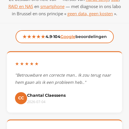
RAID en NAS
en
smartphone
— met diagnose in ons labo
in Brussel en ons principe «
geen data, geen kosten
».
★★★★★
4.9
·
104
Google
beoordelingen
Geverifieerde klantbeoordelingen
★★★★★
"Betrouwbare en correcte man.. Ik zou terug naar
hem gaan als ik een probleem heb.."
Chantal Claessens
CC
2026-07-04