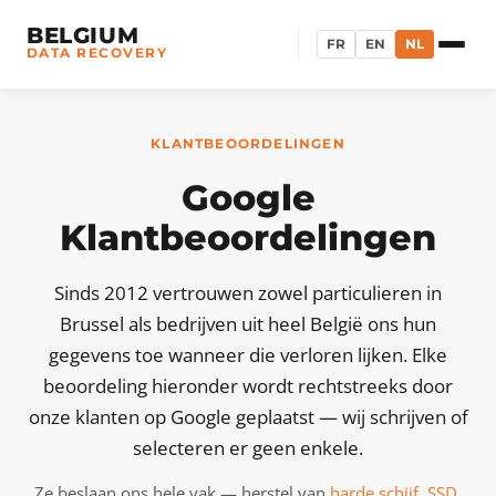
BELGIUM
FR
EN
NL
DATA RECOVERY
KLANTBEOORDELINGEN
Google
Klantbeoordelingen
Sinds 2012 vertrouwen zowel particulieren in
Brussel als bedrijven uit heel België ons hun
gegevens toe wanneer die verloren lijken. Elke
beoordeling hieronder wordt rechtstreeks door
onze klanten op Google geplaatst — wij schrijven of
selecteren er geen enkele.
Ze beslaan ons hele vak — herstel van
harde schijf
,
SSD
,