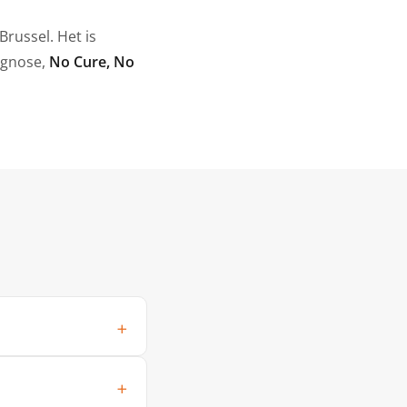
russel. Het is
agnose,
No Cure, No