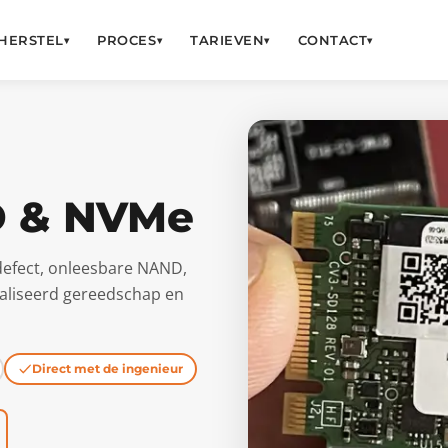
HERSTEL
PROCES
TARIEVEN
CONTACT
▾
▾
▾
▾
D & NVMe
rdefect, onleesbare NAND,
ialiseerd gereedschap en
Direct met de ingenieur