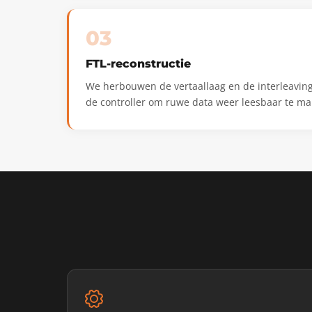
03
FTL-reconstructie
We herbouwen de vertaallaag en de interleaving 
de controller om ruwe data weer leesbaar te ma