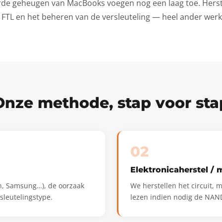
rde geheugen van MacBooks voegen nog een laag toe. Herste
TL en het beheren van de versleuteling — heel ander werk 
Onze methode, stap voor sta
02
Elektronicaherstel / 
on, Samsung…), de oorzaak
We herstellen het circuit,
sleutelingstype.
lezen indien nodig de NAND