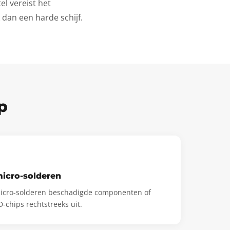
l vereist het
dan een harde schijf.
p
micro-solderen
 micro-solderen beschadigde componenten of
-chips rechtstreeks uit.