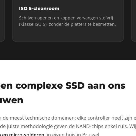
ISO 5-cleanroom
Schijven openen en koppen vervangen stofvrij
(Klasse ISO 5), zonder de platters te besmetten.
en complexe SSD aan ons
ouwen
n de meest technische domeinen: elke controller heeft zijn e
 de juiste methodologie geven de NAND-chips enkel ruis. W
 en micro-solderen
, in eigen huis in Brussel.