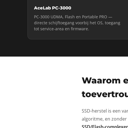
AceLab PC-3000
PC-3000 UDMA, Flash en Portable PRO —
directe schijftoegang voorbij het OS, toegang
tot service-area en firmware.
Waarom e
toevertr
SSD-herstel is een va
algoritme, en zonder
SSD/Flash-complexen