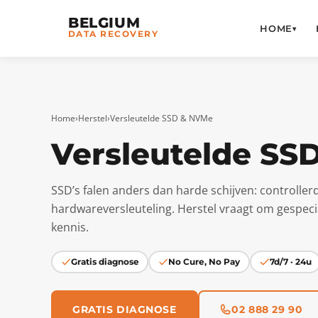
BELGIUM
HOME
▾
DATA RECOVERY
Home
›
Herstel
›
Versleutelde SSD & NVMe
Versleutelde SS
SSD’s falen anders dan harde schijven: controlle
hardwareversleuteling. Herstel vraagt om gespec
kennis.
Gratis diagnose
No Cure, No Pay
7d/7 · 24u
GRATIS DIAGNOSE
02 888 29 90