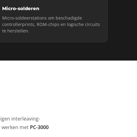
Micro-solderen
Micro-soldeerstations om beschadigde
controllerprints, ROM-chips en logische circuits
te herstellen.
igen interleaving-
ij werken met
PC-3000