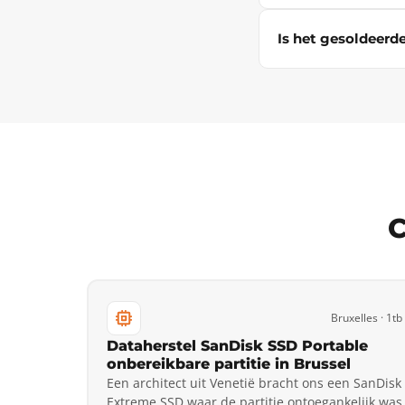
Is het gesoldeer
C
Bruxelles · 1tb
Dataherstel SanDisk SSD Portable
onbereikbare partitie in Brussel
Een architect uit Venetië bracht ons een SanDisk
Extreme SSD waar de partitie ontoegankelijk was