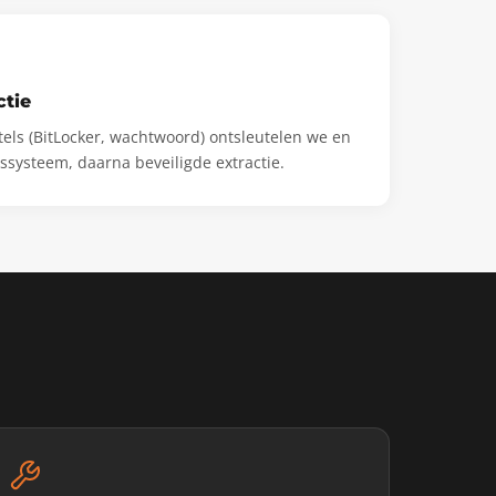
ctie
els (BitLocker, wachtwoord) ontsleutelen we en
systeem, daarna beveiligde extractie.