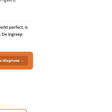
rrigeerd.
rkt perfect, is
. De ingreep
is diagnose →