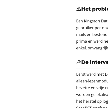
Het prob
Een Kingston Dat
gebruiker per ong
mails en bestond
prima en werd he
enkel, omvangrijk
De interv
Eerst werd met Da
alleen-lezenmodu
bezette en vrije 
worden gelokalis
het herstel op lo