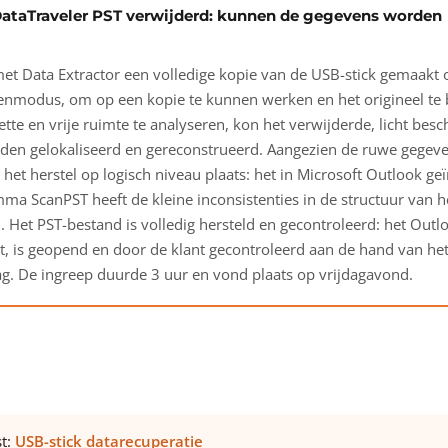
ataTraveler PST verwijderd: kunnen de gegevens worden
et Data Extractor een volledige kopie van de USB-stick gemaakt 
ezenmodus, om op een kopie te kunnen werken en het origineel te
tte en vrije ruimte te analyseren, kon het verwijderde, licht bes
den gelokaliseerd en gereconstrueerd. Aangezien de ruwe gegeve
het herstel op logisch niveau plaats: het in Microsoft Outlook ge
a ScanPST heeft de kleine inconsistenties in de structuur van h
. Het PST-bestand is volledig hersteld en gecontroleerd: het Outl
t, is geopend en door de klant gecontroleerd aan de hand van he
ag. De ingreep duurde 3 uur en vond plaats op vrijdagavond.
st:
USB-stick datarecuperatie