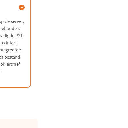
op de server,
 behouden.
chadigde PST-
ns intact
ïntegreerde
et bestand
ook-archief
t