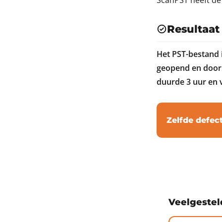
ScanPST heeft de 
Resultaat
Het PST-bestand i
geopend en door 
duurde 3 uur en 
Zelfde defec
Veelgestel