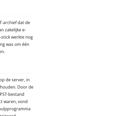
-archief dat de
n zakelijke e-
stick werkte nog
ging was om één
en.
op de server, in
behouden. Door de
e PST-bestand
ct waren, vond
de hulpprogramma