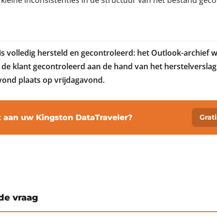
kleine inconsistenties in de structuur van het bestand geco
s volledig hersteld en gecontroleerd: het Outlook-archief we
de klant gecontroleerd aan de hand van het herstelverslag
vond plaats op vrijdagavond.
t aan uw Kingston DataTraveler?
Grat
de vraag