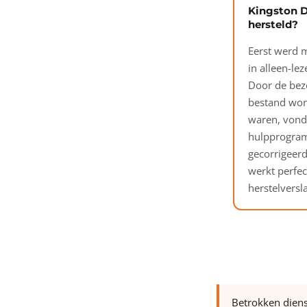
Kingston D
hersteld?
Eerst werd m
in alleen-l
Door de beze
bestand wor
waren, vond 
hulpprogramm
gecorrigeerd
werkt perfec
herstelversl
Betrokken dien