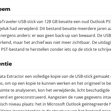
leem
aTraveler-USB-stick van 128 GB bevatte een oud Outlook PST
eluk had verwijderd. Dit bestand bevatte meerdere jaren aa
 nergens anders: er was geen back-up van bewaard. De USB-
rkend, maar het archief was niet meer zichtbaar. De uitda
 PST-bestand te herstellen zonder iets op de stick te schrijv
entie
ta Extractor een volledige kopie van de USB-stick gemaakt 
s, om op een kopie te kunnen werken en het origineel te 
ruimte te analyseren, kon het verwijderde, licht beschadigd
eerd en gereconstrueerd. Aangezien de ruwe gegevens inta
gisch niveau plaats: het in Microsoft Outlook geïntegreer