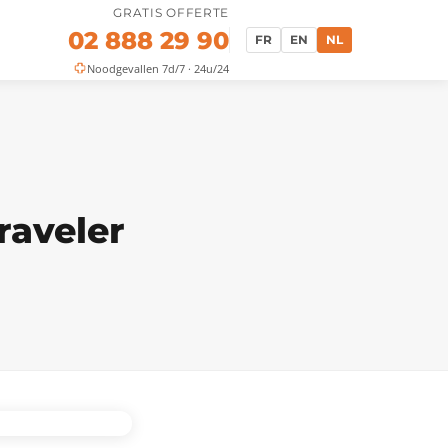
GRATIS OFFERTE
02 888 29 90
FR
EN
NL
Noodgevallen 7d/7 · 24u/24
raveler