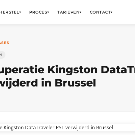
HERSTEL
PROCES
TARIEVEN
CONTACT
▾
▾
▾
▾
ASES
H
uperatie Kingston DataT
ijderd in Brussel