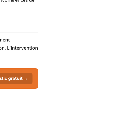
s incohérences de
ement
on. L'intervention
tic gratuit →