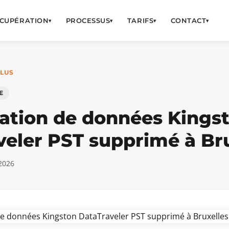
CUPÉRATION
PROCESSUS
TARIFS
CONTACT
▾
▾
▾
▾
OLUS
E
ation de données Kings
veler PST supprimé à Br
 2026