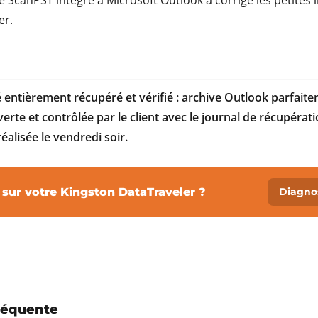
aire ScanPST intégré à Microsoft Outlook a corrigé les petite
er.
té entièrement récupéré et vérifié : archive Outlook parfait
erte et contrôlée par le client avec le journal de récupérati
éalisée le vendredi soir.
ur votre Kingston DataTraveler ?
Diagnos
réquente