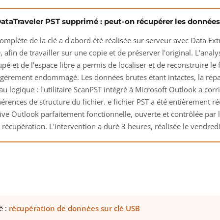
ataTraveler PST supprimé : peut-on récupérer les données
mplète de la clé a d'abord été réalisée sur serveur avec Data Ext
, afin de travailler sur une copie et de préserver l'original. L'anal
pé et de l'espace libre a permis de localiser et de reconstruire le 
gèrement endommagé. Les données brutes étant intactes, la répar
au logique : l'utilitaire ScanPST intégré à Microsoft Outlook a corri
hérences de structure du fichier. e fichier PST a été entièrement r
chive Outlook parfaitement fonctionnelle, ouverte et contrôlée par l
e récupération. L'intervention a duré 3 heures, réalisée le vendredi
é :
récupération de données sur clé USB