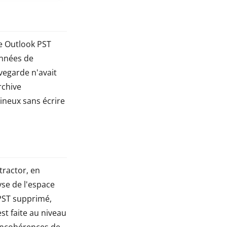
e Outlook PST
années de
uvegarde n'avait
rchive
mineux sans écrire
tractor, en
lyse de l'espace
 PST supprimé,
t faite au niveau