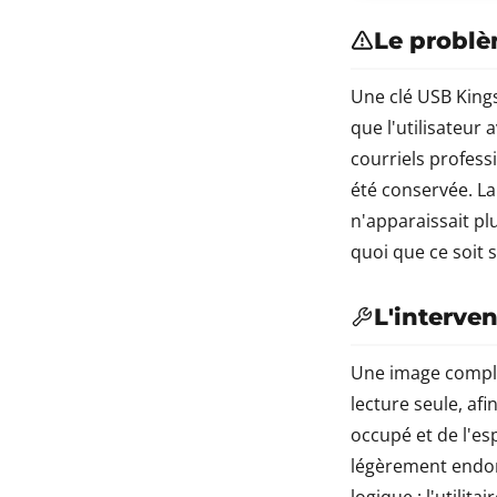
Le probl
Une clé USB King
que l'utilisateur
courriels professi
été conservée. La
n'apparaissait pl
quoi que ce soit 
L'interve
Une image complèt
lecture seule, afi
occupé et de l'esp
légèrement endomm