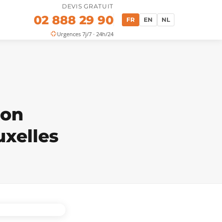
DEVIS GRATUIT
02 888 29 90
FR
EN
NL
Urgences 7j/7 · 24h/24
ton
uxelles