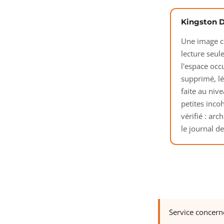
Kingston D
Une image co
lecture seule
l'espace occu
supprimé, lé
faite au nive
petites inco
vérifié : ar
le journal d
Service concern