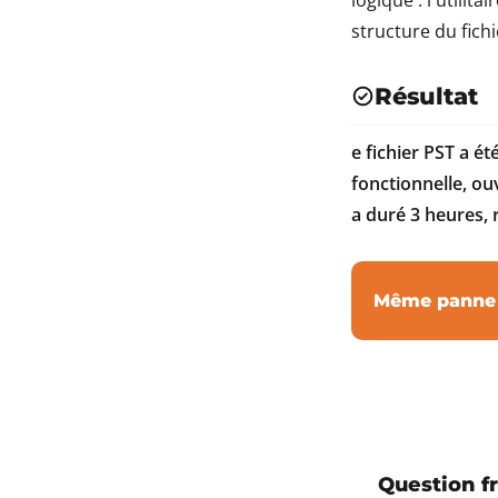
logique : l'utilit
structure du fichi
Résultat
e fichier PST a é
fonctionnelle, ouv
a duré 3 heures, r
Même panne s
Question f