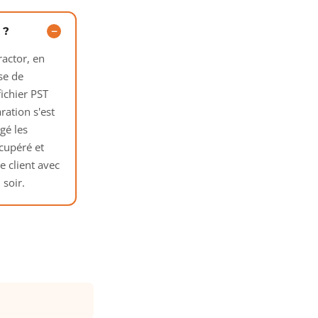
 ?
ractor, en
yse de
fichier PST
ation s'est
gé les
écupéré et
e client avec
 soir.