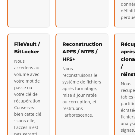
donnée
défini
perdue
FileVault /
Reconstruction
Récu
BitLocker
APFS / NTFS /
après
HFS+
clona
Nous
/
accédons au
Nous
volume avec
réins
reconstruisons le
votre mot de
système de fichiers
Nous
passe ou
après formatage,
récupé
votre clé de
mise à jour ratée
tables
récupération.
ou corruption, et
partiti
Conservez
restituons
écrasée
bien cette clé
l'arborescence.
fichier
: sans elle,
analys
l'accès n'est
signat
pas garanti.