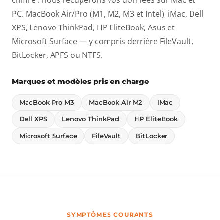
chiffré : nous récupérons vos données sur Mac et
PC. MacBook Air/Pro (M1, M2, M3 et Intel), iMac, Dell
XPS, Lenovo ThinkPad, HP EliteBook, Asus et
Microsoft Surface — y compris derrière FileVault,
BitLocker, APFS ou NTFS.
Marques et modèles pris en charge
MacBook Pro M3
MacBook Air M2
iMac
Dell XPS
Lenovo ThinkPad
HP EliteBook
Microsoft Surface
FileVault
BitLocker
SYMPTÔMES COURANTS