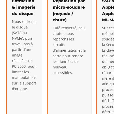
Extraction
Réparation par
SSD 
& imagerie
micro-soudure
Apple
du disque
(noyade /
Apple
chute)
M1–M
Nous retirons
le disque
Café renversé, eau,
Sur ce
(SATA ou
chute : nous
mémoir
NVMe), puis
réparons les
soudée 
travaillons à
circuits
la Sec
partir d'une
d'alimentation et la
Enclav
image
carte pour rendre
récupé
réalisée sur
les données de
données
PC-3000, pour
nouveau
obliga
limiter les
accessibles.
réparer
manipulations
mère d
sur le support
afin q
d'origine.
proces
puisse 
déchiff
proces
détruit