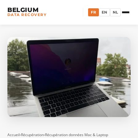
BELGIUM
FR
EN
NL
DATA RECOVERY
Accueil
›
Récupération
›
Récupération données Mac & Laptop