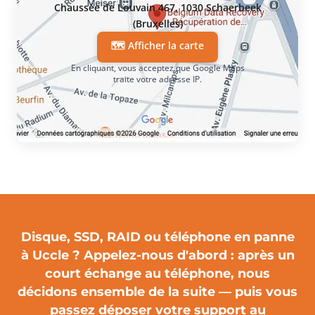
Chaussée de Louvain 467, 1030 Schaerbeek
(Bruxelles)
🗺️ Afficher la carte
En cliquant, vous acceptez que Google Maps
traite votre adresse IP.
Disque, SSD, RAID ou téléphone en panne
à Uccle ?
Appelez-nous d'abord
: après un
court échange au téléphone, nous
décidons ensemble de la suite — puis vous
passez déposer votre support au