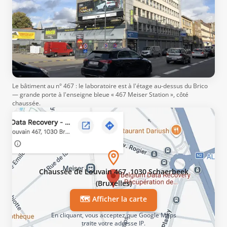
Le bâtiment au n° 467 : le laboratoire est à l'étage au-dessus du Brico
— grande porte à l'enseigne bleue « 467 Meiser Station », côté
chaussée.
Chaussée de Louvain 467, 1030 Schaerbeek
(Bruxelles)
🗺️ Afficher la carte
En cliquant, vous acceptez que Google Maps
traite votre adresse IP.