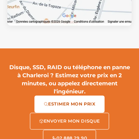
Disque, SSD, RAID ou téléphone en panne
à Charleroi ?
Estimez votre prix en 2
minutes
, ou appelez directement
l'ingénieur.
ESTIMER MON PRIX
ENVOYER MON DISQUE
02 888 29 90