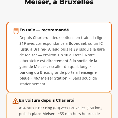
Meiser, à Bruxelles
En train — recommandé
Depuis
Charleroi
, deux options en train : la ligne
S19
avec correspondance à
Boondael
, ou un
IC
jusqu'à Braine-l'Alleud
puis le
S9
jusqu'à la gare
de
Meiser
— environ
1 h 10
au total. Notre
laboratoire est
directement à la sortie de la
gare de Meiser
: escalier du quai, longez le
parking du Brico
, grande porte à l'
enseigne
bleue « 467 Meiser Station »
. Sans souci de
stationnement.
En voiture depuis Charleroi
A54
puis
E19 / ring (R0)
vers Bruxelles (~60 km),
puis la
place Meiser
; ~55 min hors heures de