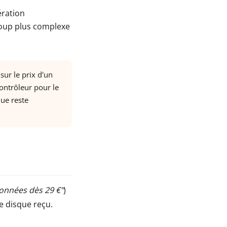
ération
ucoup plus complexe
sur le prix d'un
contrôleur pour le
que reste
onnées dès 29 €"
)
le disque reçu.