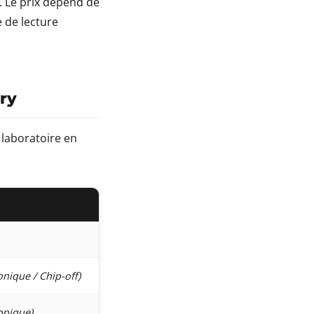
e. Le prix dépend de
e de lecture
ery
e laboratoire en
onique / Chip-off)
onique)