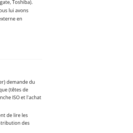
gate, Toshiba).
ous lui avons
externe en
ier) demande du
que (têtes de
nche ISO et l'achat
t de lire les
stribution des