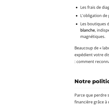
Les frais de di
L'obligation de
Les boutiques d
blanche
, indis
magnétiques.
Beaucoup de « labo
expédient votre di
:
comment reconnaî
Notre polit
Parce que perdre s
financière grâce à