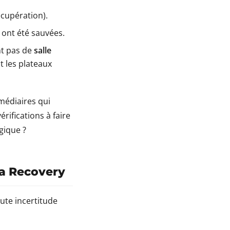
écupération).
 ont été sauvées.
nt pas de
salle
t les plateaux
médiaires qui
rifications à faire
gique ?
ta Recovery
ute incertitude