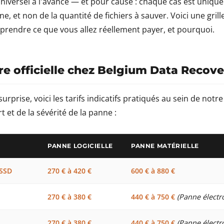
universel à l'avance — et pour cause : chaque cas est uniqu
ne, et non de la quantité de fichiers à sauver. Voici une grill
rendre ce que vous allez réellement payer, et pourquoi.
aire officielle chez Belgium Data Recov
surprise, voici les tarifs indicatifs pratiqués au sein de notr
 et de la sévérité de la panne :
PANNE LOGICIELLE
PANNE MATÉRIELLE
 SSD
270 € à 420 €
600 € à 880 €
270 € à 380 €
440 € à 750 €
(Panne électr
270 € à 380 €
440 € à 750 €
(Panne électr