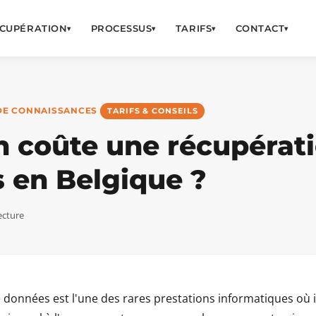
CUPÉRATION
PROCESSUS
TARIFS
CONTACT
▾
▾
▾
▾
DE CONNAISSANCES
TARIFS & CONSEILS
 coûte une récupérat
 en Belgique ?
ecture
données est l'une des rares prestations informatiques où il 