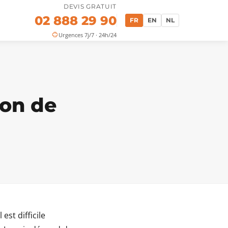
DEVIS GRATUIT
02 888 29 90
FR
EN
NL
Urgences 7j/7 · 24h/24
ion de
est difficile