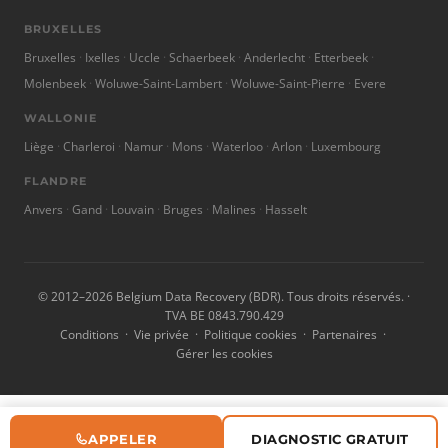
BRUXELLES
Bruxelles
Ixelles
Uccle
Schaerbeek
Anderlecht
Etterbeek
Molenbeek
Woluwe-Saint-Lambert
Woluwe-Saint-Pierre
Evere
WALLONIE
Liège
Charleroi
Namur
Mons
Waterloo
Arlon
Luxembourg
FLANDRE
Anvers
Gand
Louvain
Bruges
Malines
Hasselt
© 2012–2026 Belgium Data Recovery (BDR). Tous droits réservés. ·
TVA BE 0843.790.429
Conditions
·
Vie privée
·
Politique cookies
·
Partenaires
·
Gérer les cookies
APPELER
DIAGNOSTIC GRATUIT