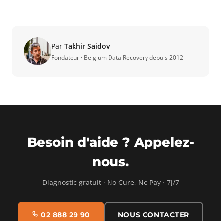
Par
Takhir Saidov
Fondateur · Belgium Data Recovery depuis 2012
Besoin d'aide ? Appelez-
nous.
Diagnostic gratuit · No Cure, No Pay · 7j/7
02 888 29 90
NOUS CONTACTER