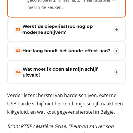
gecontroleerd, in het labo, in een adapter —
niet in de keuken.
Werkt de diepvriestruc nog op
02
moderne schijven?
Hoe lang houdt het koude-effect aan?
03
Wat moet ik doen als mijn schijf
04
uitvalt?
Verder lezen:
herstel van harde schijven
,
externe
USB harde schijf niet herkend
,
mijn schijf maakt een
klikgeluid
, en
wat kost gegevensherstel in België
.
Bron: RTBF / Matière Grise,
"Peut-on sauver son