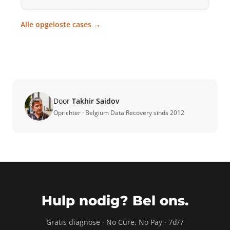
Alle opgeloste cases →
Door
Takhir Saidov
Oprichter · Belgium Data Recovery sinds 2012
Hulp nodig? Bel ons.
Gratis diagnose · No Cure, No Pay · 7d/7