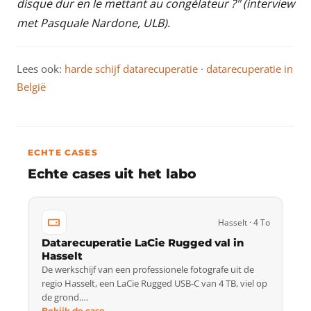
disque dur en le mettant au congélateur ?"
(interview
met Pasquale Nardone, ULB).
Lees ook:
harde schijf datarecuperatie
·
datarecuperatie in
België
ECHTE CASES
Echte cases uit het labo
Hasselt · 4 To
Datarecuperatie LaCie Rugged val in
Hasselt
De werkschijf van een professionele fotografe uit de
regio Hasselt, een LaCie Rugged USB-C van 4 TB, viel op
de grond.…
Bekijk de case →