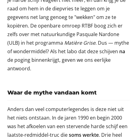
je harde schijf reageert niet meer, en dan krijg je de
raad om hem in de diepvries te leggen om je
gegevens net lang genoeg te "wekken" om ze te
kopiëren. De openbare omroep RTBF boog zich er
zelfs over met natuurkundige Pasquale Nardone
(ULB) in het programma
Matière Grise
. Dus — mythe
of wondermiddel? Als het labo dat deze schijven
na
de poging binnenkrijgt, geven we ons eerlijke
antwoord.
Waar de mythe vandaan komt
Anders dan veel computerlegendes is deze niet uit
het niets ontstaan. In de jaren 1990 en begin 2000
was het afkoelen van een stervende harde schijf een
laatste-redmiddel-truc die
soms werkte
. Drie heel