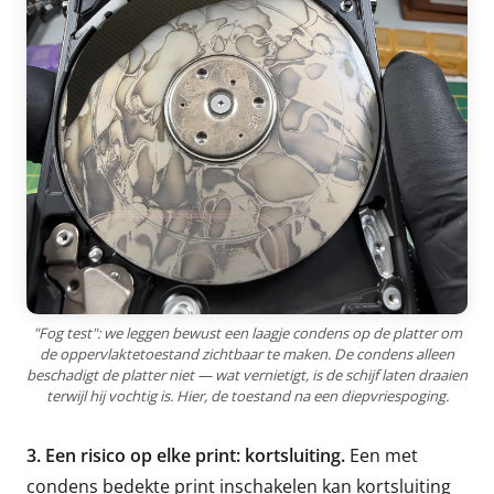
"Fog test": we leggen bewust een laagje condens op de platter om
de oppervlaktetoestand zichtbaar te maken. De condens alleen
beschadigt de platter niet — wat vernietigt, is de schijf laten draaien
terwijl hij vochtig is. Hier, de toestand na een diepvriespoging.
3. Een risico op elke print: kortsluiting.
Een met
condens bedekte print inschakelen kan kortsluiting