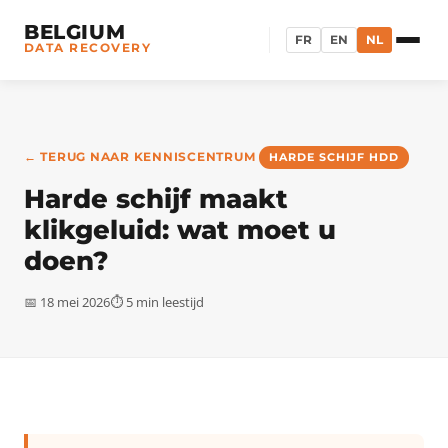
BELGIUM
FR
EN
NL
DATA RECOVERY
← TERUG NAAR KENNISCENTRUM
HARDE SCHIJF HDD
Harde schijf maakt
klikgeluid: wat moet u
doen?
📅 18 mei 2026
⏱ 5 min leestijd