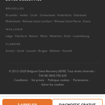
BRUXELLES
Bruxelles
Ixelles
Uccle
Schaerbeek
Anderlecht
Etterbeek
Molenbeek
Woluwe-Saint-Lambert
Woluwe-Saint-Pierre
Evere
WALLONIE
Liège
Charleroi
Namur
Mons
Waterloo
Arlon
Luxembourg
FLANDRE
Anvers
Gand
Louvain
Bruges
Malines
Hasselt
© 2012–2026 Belgium Data Recovery (BDR). Tous droits réservés. ·
TVA BE 0843.790.429
Conditions
·
Vie privée
·
Politique cookies
·
Partenaires
·
Gérer les cookies
APPELER
DIAGNOSTIC GRATUIT