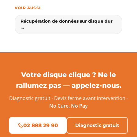
VOIR AUSSI
Récupération de données sur disque dur
→
Votre disque clique ? Ne le
rallumez pas — appelez-nous.
Diagnostic gratuit · Devis ferme avant intervention ·
No Cure, No Pay
02 888 29 90
Diagnostic gratuit