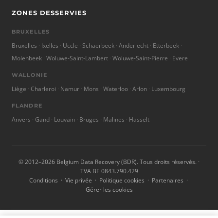
ZONES DESSERVIES
BRUXELLES
Bruxelles
Ixelles
Uccle
Schaerbeek
Anderlecht
Etterbeek
Molenbeek
Woluwe-Saint-Lambert
Woluwe-Saint-Pierre
Evere
WALLONIE
Liège
Charleroi
Namur
Mons
Waterloo
Arlon
Luxembourg
FLANDRE
Anvers
Gand
Louvain
Bruges
Malines
Hasselt
© 2012–2026 Belgium Data Recovery (BDR). Tous droits réservés. ·
TVA BE 0843.790.429
Conditions
·
Vie privée
·
Politique cookies
·
Partenaires
·
Gérer les cookies