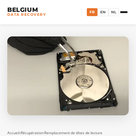
BELGIUM
FR
EN
NL
DATA RECOVERY
Accueil
›
Récupération
›
Remplacement de têtes de lecture