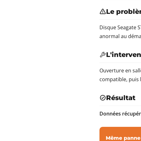
Le probl
Disque Seagate ST
anormal au démar
L'interve
Ouverture en sal
compatible, puis 
Résultat
Données récupérée
Même panne s