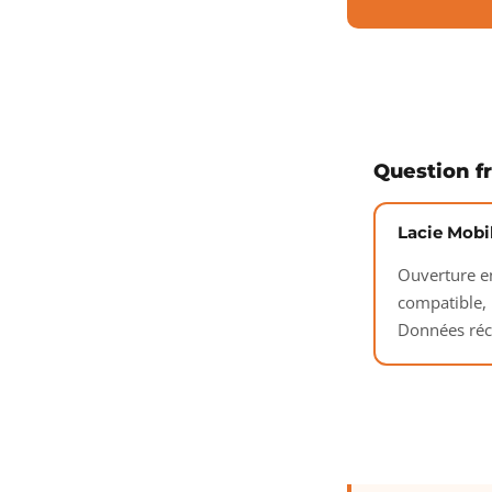
Question f
Lacie Mobi
Ouverture en
compatible, 
Données récu