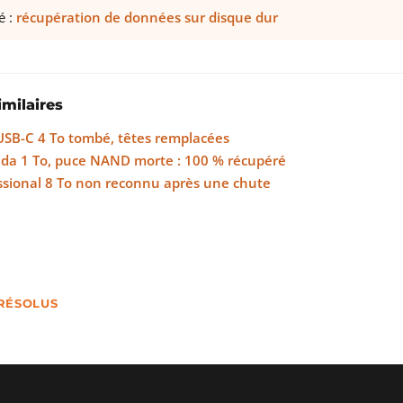
é :
récupération de données sur disque dur
imilaires
USB-C 4 To tombé, têtes remplacées
uda 1 To, puce NAND morte : 100 % récupéré
ssional 8 To non reconnu après une chute
 RÉSOLUS