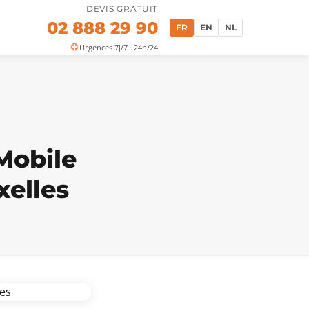
DEVIS GRATUIT
02 888 29 90
FR
EN
NL
Urgences 7j/7 · 24h/24
Mobile
xelles