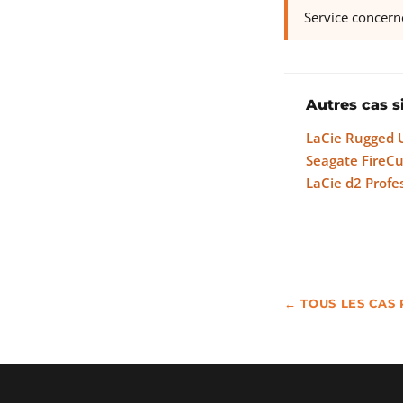
Service concern
Autres cas s
LaCie Rugged 
Seagate FireC
LaCie d2 Profe
← TOUS LES CAS