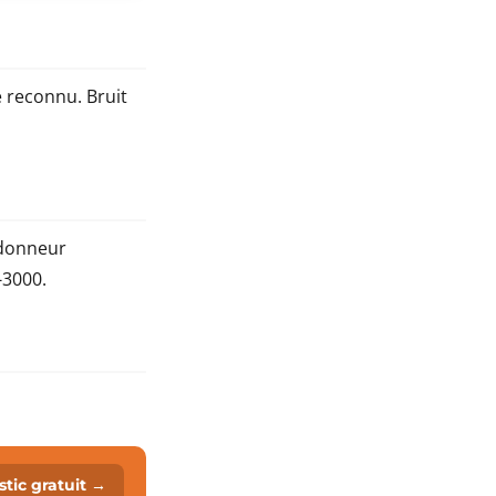
é reconnu. Bruit
 donneur
-3000.
tic gratuit →