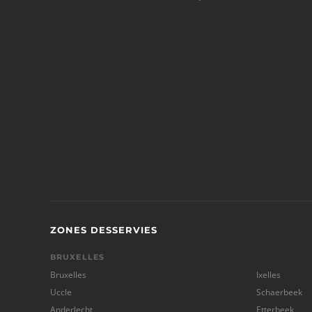
ZONES DESSERVIES
BRUXELLES
Bruxelles
Ixelles
Uccle
Schaerbeek
Anderlecht
Etterbeek